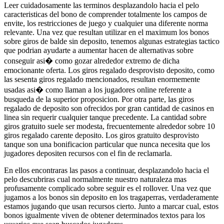
Leer cuidadosamente las terminos desplazandolo hacia el pelo
caracteristicas del bono de comprender totalmente los campos de
envite, los restricciones de juego y cualquier una diferente norma
relevante. Una vez que resultan utilizar en el maximum los bonos
sobre giros de balde sin deposito, tenemos algunas estrategias tactico
que podrian ayudarte a aumentar hacen de alternativas sobre
conseguir asi� como gozar alrededor extremo de dicha
emocionante oferta. Los giros regalado desprovisto deposito, como
las sesenta giros regalado mencionados, resultan enormemente
usadas asi� como llaman a los jugadores online referente a
busqueda de la superior proposicion. Por otra parte, las giros
regalado de deposito son ofrecidos por gran cantidad de casinos en
linea sin requerir cualquier tanque precedente. La cantidad sobre
giros gratuito suele ser modesta, frecuentemente alrededor sobre 10
giros regalado carente deposito. Los giros gratuito desprovisto
tanque son una bonificacion particular que nunca necesita que los
jugadores depositen recursos con el fin de reclamarla.
En ellos encontraras las pasos a continuar, desplazandolo hacia el
pelo descubriras cual normalmente nuestro naturaleza mas
profusamente complicado sobre seguir es el rollover. Una vez que
jugamos a los bonos sin deposito en los tragaperras, verdaderamente
estamos jugando que usan recursos cierto. Junto a marcar cual, estos
bonos igualmente viven de obtener determinados textos para los