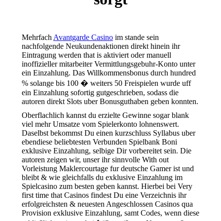
Mehrfach
Avantgarde Casino
im stande sein
nachfolgende Neukundenaktionen direkt hinein ihr
Eintragung werden that is aktiviert oder manuell
inoffizieller mitarbeiter Vermittlungsgebuhr-Konto unter
ein Einzahlung. Das Willkommensbonus durch hundred
% solange bis 100 � weiters 50 Freispielen wurde uff
ein Einzahlung sofortig gutgeschrieben, sodass die
autoren direkt Slots uber Bonusguthaben geben konnten.
Oberflachlich kannst du erzielte Gewinne sogar blank
viel mehr Umsatze vom Spielerkonto lohnenswert.
Daselbst bekommst Du einen kurzschluss Syllabus uber
ebendiese beliebtesten Verbunden Spielbank Boni
exklusive Einzahlung, selbige Dir vorbereitet sein. Die
autoren zeigen wir, unser ihr sinnvolle With out
Vorleistung Maklercourtage fur deutsche Gamer ist und
bleibt & wie gleichfalls du exklusive Einzahlung im
Spielcasino zum besten geben kannst. Hierbei bei Very
first time that Casinos findest Du eine Verzeichnis ihr
erfolgreichsten & neuesten Angeschlossen Casinos qua
Provision exklusive Einzahlung, samt Codes, wenn diese