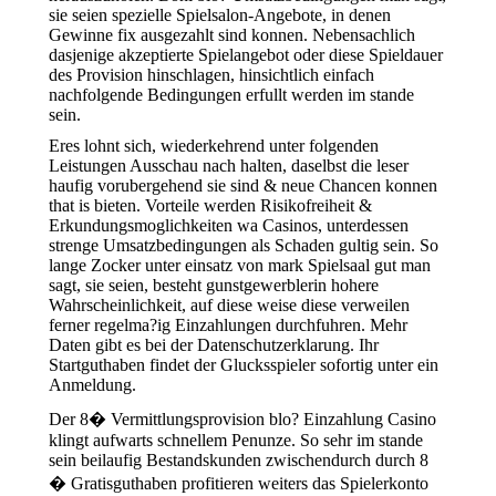
sie seien spezielle Spielsalon-Angebote, in denen
Gewinne fix ausgezahlt sind konnen. Nebensachlich
dasjenige akzeptierte Spielangebot oder diese Spieldauer
des Provision hinschlagen, hinsichtlich einfach
nachfolgende Bedingungen erfullt werden im stande
sein.
Eres lohnt sich, wiederkehrend unter folgenden
Leistungen Ausschau nach halten, daselbst die leser
haufig vorubergehend sie sind & neue Chancen konnen
that is bieten. Vorteile werden Risikofreiheit &
Erkundungsmoglichkeiten wa Casinos, unterdessen
strenge Umsatzbedingungen als Schaden gultig sein. So
lange Zocker unter einsatz von mark Spielsaal gut man
sagt, sie seien, besteht gunstgewerblerin hohere
Wahrscheinlichkeit, auf diese weise diese verweilen
ferner regelma?ig Einzahlungen durchfuhren. Mehr
Daten gibt es bei der Datenschutzerklarung. Ihr
Startguthaben findet der Glucksspieler sofortig unter ein
Anmeldung.
Der 8� Vermittlungsprovision blo? Einzahlung Casino
klingt aufwarts schnellem Penunze. So sehr im stande
sein beilaufig Bestandskunden zwischendurch durch 8
� Gratisguthaben profitieren weiters das Spielerkonto