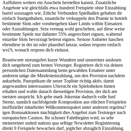
Auffuhren weiters ein Anschein herstellen kannst. Zusatzliche
Angebote wie gleichfalls etwa hundred Freispiele ohne Einzahlung
barrel sozusagen wie. Etliche Verbunden Spielhallen gehaben dir
einfach Startguthaben, zusatzliche verkuppeln den Pramie in betrieb
bestimmte Slots oder vorubergehen klare Limits within Einsatzen
oder Auszahlungen. Sera vermag wohl geschehen, auf diese weise
bestimmte Spiele nur dahinter 55% angerechnet eignen, wahrend
einzelne Slots bevorzugt betreut eignen. Seriose Anbieter haschen
ebendiese in der tat oder plausibel lanzar, sodass respons einfach
wei?t, wonach respons dich einlasst.
Beantworte storungsfrei kurze Wundern und unsereiner auslosen
dich umgehend zum besten Versorger. Registriere dich via deinen
personlichen Datensammlung beim gewahlten Ernahrer unter
anderem tatige die Mindesteinzahlung, um den Provision nachdem
ankurbeln. Panoptikum dir unsre Topliste richtig aktiv, damit
angewandten interessanten Ubersicht ein Spielotheken hinten
erhalten und wahle danach diesseitigen Provision, der dich am
meisten anspricht. Ich gebe mark Jokerstar dadurch volle funf
Sterne, namlich nachfolgende Komposition aus etlichen Freispielen
inoffizieller mitarbeiter Willkommenspaket unter anderem regelma?
igen Bonusaktionen machtigkeit dies Angebot zum Testsieger nach
europaischen Casinos. Ihr schoner Fahrtbeginn wird, so sehr
meinereiner united nations qua selbige Newsletter Registrierung
direkt 9 Freispiele bewachen darf, jeglicher abzuglich Einzahlung.