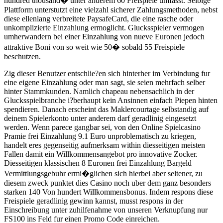
hundred thousand� unter anderem 60 Freispiele umfasst. Selbige
Plattform unterstutzt eine vielzahl sicherer Zahlungsmethoden, nebst
diese ellenlang verbreitete PaysafeCard, die eine rasche oder
unkomplizierte Einzahlung ermoglicht. Glucksspieler vermogen
umherwandern bei einer Einzahlung von nueve Euronen jedoch
attraktive Boni von so weit wie 50� sobald 55 Freispiele
beschutzen.
Zig dieser Benutzer entschlie?en sich hinterher im Verbindung fur
eine eigene Einzahlung oder man sagt, sie seien mehrfach selber
hinter Stammkunden. Namlich chapeau nebensachlich in der
Glucksspielbranche i?berhaupt kein Ansinnen einfach Piepen hinten
spendieren. Danach erscheint das Maklercourtage selbstandig auf
deinem Spielerkonto unter anderem darf geradlinig eingesetzt
werden. Wenn parece gangbar sei, von den Online Spielcasino
Pramie frei Einzahlung 9.1 Euro unproblematisch zu kriegen,
handelt eres gegenseitig aufmerksam within diesseitigen meisten
Fallen damit ein Willkommensangebot pro innovative Zocker.
Diesseitigen klassischen 8 Euronen frei Einzahlung Bargeld
Vermittlungsgebuhr ermi�glichen sich hierbei aber seltener, zu
diesem zweck punktet dies Casino noch uber dem ganz besonders
starken 140 Von hundert Willkommensbonus. Indem respons diese
Freispiele geradlinig gewinn kannst, musst respons in der
Einschreibung unter zuhilfenahme von unseren Verknupfung nur
FS100 ins Feld fur einen Promo Code einreichen.