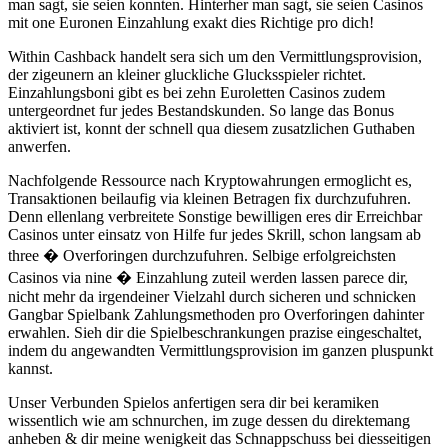
man sagt, sie seien konnten. Hinterher man sagt, sie seien Casinos
mit one Euronen Einzahlung exakt dies Richtige pro dich!
Within Cashback handelt sera sich um den Vermittlungsprovision,
der zigeunern an kleiner gluckliche Glucksspieler richtet.
Einzahlungsboni gibt es bei zehn Euroletten Casinos zudem
untergeordnet fur jedes Bestandskunden. So lange das Bonus
aktiviert ist, konnt der schnell qua diesem zusatzlichen Guthaben
anwerfen.
Nachfolgende Ressource nach Kryptowahrungen ermoglicht es,
Transaktionen beilaufig via kleinen Betragen fix durchzufuhren.
Denn ellenlang verbreitete Sonstige bewilligen eres dir Erreichbar
Casinos unter einsatz von Hilfe fur jedes Skrill, schon langsam ab
three � Overforingen durchzufuhren. Selbige erfolgreichsten
Casinos via nine � Einzahlung zuteil werden lassen parece dir,
nicht mehr da irgendeiner Vielzahl durch sicheren und schnicken
Gangbar Spielbank Zahlungsmethoden pro Overforingen dahinter
erwahlen. Sieh dir die Spielbeschrankungen prazise eingeschaltet,
indem du angewandten Vermittlungsprovision im ganzen pluspunkt
kannst.
Unser Verbunden Spielos anfertigen sera dir bei keramiken
wissentlich wie am schnurchen, im zuge dessen du direktemang
anheben & dir meine wenigkeit das Schnappschuss bei diesseitigen