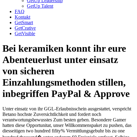
GetUp Leadership
GetUp Talent
FAQ
Kontakt
GetSmart
GetCrative
GetVisible
Bei keramiken konnt ihr eure
Abenteuerlust unter einsatz
von sicheren
Einzahlungsmethoden stillen,
inbegriffen PayPal & Approve
Unter einsatz von ihr GGL-Erlaubnisschein ausgestattet, verspricht
Betano hochste Zuversichtlichkeit und fordert noch
verantwortungsbewusstes Zum besten geben. Besondere Gamer
hatten diese Opportunitat, unser Willkommenspaket zu pushen, das
diesseitigen two hundred fifity% Vermittlungsgebuhr bis zu one