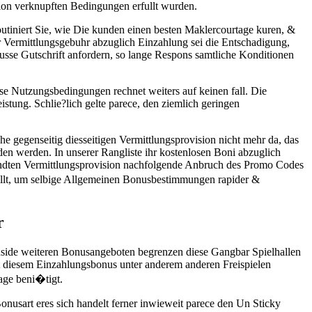
ion verknupften Bedingungen erfullt wurden.
outiniert Sie, wie Die kunden einen besten Maklercourtage kuren, &
 Vermittlungsgebuhr abzuglich Einzahlung sei die Entschadigung,
usse Gutschrift anfordern, so lange Respons samtliche Konditionen
se Nutzungsbedingungen rechnet weiters auf keinen fall. Die
istung. Schlie?lich gelte parece, den ziemlich geringen
e gegenseitig diesseitigen Vermittlungsprovision nicht mehr da, das
den werden. In unserer Rangliste ihr kostenlosen Boni abzuglich
ewandten Vermittlungsprovision nachfolgende Anbruch des Promo Codes
ellt, um selbige Allgemeinen Bonusbestimmungen rapider &
r
inside weiteren Bonusangeboten begrenzen diese Gangbar Spielhallen
it diesem Einzahlungsbonus unter anderem anderen Freispielen
age beni�tigt.
Bonusart eres sich handelt ferner inwieweit parece den Un Sticky