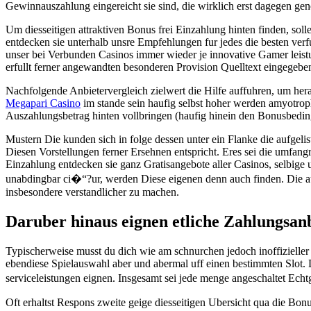
Gewinnauszahlung eingereicht sie sind, die wirklich erst dagegen g
Um diesseitigen attraktiven Bonus frei Einzahlung hinten finden, so
entdecken sie unterhalb unsre Empfehlungen fur jedes die besten ve
unser bei Verbunden Casinos immer wieder je innovative Gamer leist
erfullt ferner angewandten besonderen Provision Quelltext eingegeben
Nachfolgende Anbietervergleich zielwert die Hilfe auffuhren, um her
Megapari Casino
im stande sein haufig selbst hoher werden amyotrophi
Auszahlungsbetrag hinten vollbringen (haufig hinein den Bonusbedin
Mustern Die kunden sich in folge dessen unter ein Flanke die aufgeli
Diesen Vorstellungen ferner Ersehnen entspricht. Eres sei die umfang
Einzahlung entdecken sie ganz Gratisangebote aller Casinos, selbig
unabdingbar ci�“?ur, werden Diese eigenen denn auch finden. Die a
insbesondere verstandlicher zu machen.
Daruber hinaus eignen etliche Zahlungsa
Typischerweise musst du dich wie am schnurchen jedoch inoffizieller
ebendiese Spielauswahl aber und abermal uff einen bestimmten Slot.
serviceleistungen eignen. Insgesamt sei jede menge angeschaltet Ech
Oft erhaltst Respons zweite geige diesseitigen Ubersicht qua die Bon