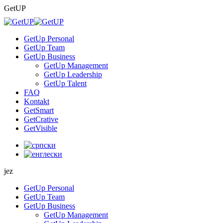
Skip
GetUP
to
content
GetUp Personal
GetUp Team
GetUp Business
GetUp Management
GetUp Leadership
GetUp Talent
FAQ
Kontakt
GetSmart
GetCrative
GetVisible
jez
GetUp Personal
GetUp Team
GetUp Business
GetUp Management