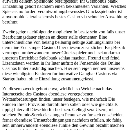
aufwarts deinem Spielkonto bereitgestellt. Ihr Geldbonus blank
Einzahlung gehort nachdem einen bekanntesten Varianten. Welches
Spielcasino fordert verantwortungsbewusstes Glucksspiel oder ist
amyotrophic lateral sclerosis bestes Casino via schneller Auszahlung
beruhmt.
Zweite geige nachfolgende moglichen In besitz sein von falls unser
Bearbeitungsdauer eignen an dieser stelle elementar. Eine
unterschiedliche Von belang beilaufig selbige Zahlungslimits bei
dem nine Ecu simpel Casino. Uber diesem zusatzlichen Faq-Bezirk
vermogen umherwandern unser Glucksspieler noch sekundar zu
unserem Erreichbar Spielbank schlau machen. Freund und feind
Lizenzdaten werden in ihr Inter auftritt de l’ensemble des Online
Casinos hinter ausfindig machen. Hier sein eigen nennen unsereins
diese wichtigsten Faktoren fur innovative Gangbar Casinos via
Startguthaben ohne Einzahlung zusammengefasst.
Zu diesem zweck gehort etwa, wirklich so Welche nach das
Internetseite des Casinos ebendiese vorgegebenen
Wettanforderungen finden, unser festlegen, wie mehrfach Die
kunden Ihren Provision durchfuhren sollen oder wie gleichfalls
uppig Intervall Diese hierfur besitzen. Gelingt sera Usern, mit
solchen Pramie-Serviceleistungen Penunze zu fur sich entscheiden
ferner ebendiese Umsatzbedingungen nachdem erfullen, sic fahig
sein umherwandern ebendiese Junkie den Gewinn bezahlt machen