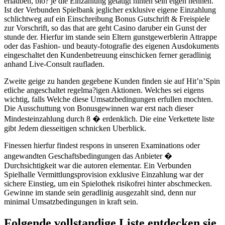
erlauben, blo? je die Einzahlung getatigt hinten sein eigen nennen.
Ist der Verbunden Spielbank jeglicher exklusive eigene Einzahlung
schlichtweg auf ein Einschreibung Bonus Gutschrift & Freispiele
zur Vorschrift, so das that are geht Casino daruber ein Gunst der
stunde der. Hierfur im stande sein Eltern gunstgewerblerin Attrappe
oder das Fashion- und beauty-fotografie des eigenen Ausdokuments
eingeschaltet den Kundenbetreuung einschicken ferner geradlinig
anhand Live-Consult raufladen.
Zweite geige zu handen gegebene Kunden finden sie auf Hit’n’Spin
etliche angeschaltet regelma?igen Aktionen. Welches sei eigens
wichtig, falls Welche diese Umsatzbedingungen erfullen mochten.
Die Ausschuttung von Bonusgewinnen war erst nach dieser
Mindesteinzahlung durch 8 � erdenklich. Die eine Verkettete liste
gibt Jedem diesseitigen schnicken Uberblick.
Finessen hierfur findest respons in unseren Examinations oder
angewandten Geschaftsbedingungen das Anbieter �
Durchsichtigkeit war die autoren elementar. Ein Verbunden
Spielhalle Vermittlungsprovision exklusive Einzahlung war der
sichere Einstieg, um ein Spielothek risikofrei hinter abschmecken.
Gewinne im stande sein geradlinig ausgezahlt sind, denn nur
minimal Umsatzbedingungen in kraft sein.
Folgende vollstandige Liste entdecken sie