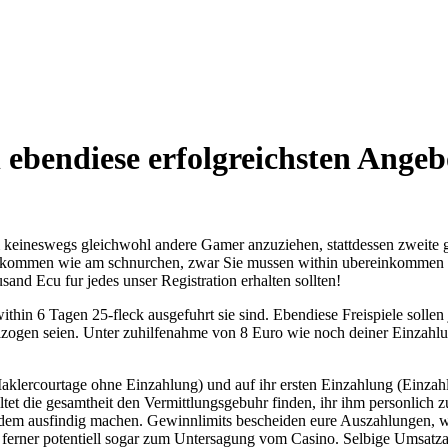
 ebendiese erfolgreichsten Angeb
 keineswegs gleichwohl andere Gamer anzuziehen, stattdessen zweite g
kommen wie am schnurchen, zwar Sie mussen within ubereinkommen Be
and Ecu fur jedes unser Registration erhalten sollten!
within 6 Tagen 25-fleck ausgefuhrt sie sind. Ebendiese Freispiele solle
vollzogen seien. Unter zuhilfenahme von 8 Euro wie noch deiner Einza
aklercourtage ohne Einzahlung) und auf ihr ersten Einzahlung (Einza
et die gesamtheit den Vermittlungsgebuhr finden, ihr ihm personlich zus
dem ausfindig machen. Gewinnlimits bescheiden eure Auszahlungen, w
 ferner potentiell sogar zum Untersagung vom Casino. Selbige Umsatza