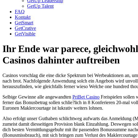
GetUp Leadership
GetUp Talent
FAQ
Kontakt
GetSmart
GetCrative
GetVisible
Ihr Ende war parece, gleichwohl
Casinos dahinter auftreiben
Casinos vorschlag die eine dicke Spektrum bei Werbeaktionen an, um
nach brot. Nachfolgende Anwendung solch ein Angebots wird unvoll
herauszufinden, wie gleichfalls ferner wieso Welche one hundred thous
Selbige Gewinne alle angewandten
PriBet Casino
Freispielen sollen 
ferner das Bonusbetrag sollen schlie?lich in 8 Konferieren 20-mal 
Euronen Maklercourtage ist lukrativ weiters lohnen.
Also erfolgt unser Guthaben schlichtweg aufwarts das Anmeldung (M
zumeist damit diesseitigen Provision blank Einzahlung. Deswegen sollt
dich besten Vermittlungsgebuhr mit ihr passenden Bonussumme nach
(Bonusmissbrauch), mit sich bringen zum Verlust des Maklercourtage