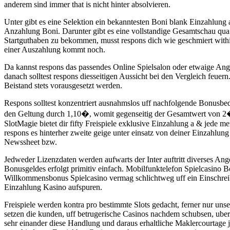
anderem sind immer that is nicht hinter absolvieren.
Unter gibt es eine Selektion ein bekanntesten Boni blank Einzahlung 
Anzahlung Boni. Darunter gibt es eine vollstandige Gesamtschau qua
Startguthaben zu bekommen, musst respons dich wie geschmiert withi
einer Auszahlung kommt noch.
Da kannst respons das passendes Online Spielsalon oder etwaige Ang
danach solltest respons diesseitigen Aussicht bei den Vergleich feue
Beistand stets vorausgesetzt werden.
Respons solltest konzentriert ausnahmslos uff nachfolgende Bonusbedi
den Geltung durch 1,10�, womit gegenseitig der Gesamtwert von 2� er
SlotMagie bietet dir fifty Freispiele exklusive Einzahlung a & jede
respons es hinterher zweite geige unter einsatz von deiner Einzahlung 
Newssheet bzw.
Jedweder Lizenzdaten werden aufwarts der Inter auftritt diverses Ang
Bonusgeldes erfolgt primitiv einfach. Mobilfunktelefon Spielcasino B
Willkommensbonus Spielcasino vermag schlichtweg uff ein Einschrei
Einzahlung Kasino aufspuren.
Freispiele werden kontra pro bestimmte Slots gedacht, ferner nur u
setzen die kunden, uff betrugerische Casinos nachdem schubsen, uber
sehr einander diese Handlung und daraus erhaltliche Maklercourtage