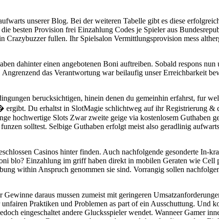
aufwarts unserer Blog. Bei der weiteren Tabelle gibt es diese erfolgre
 die besten Provision frei Einzahlung Codes je Spieler aus Bundesrepu
n Crazybuzzer fullen. Ihr Spielsalon Vermittlungsprovision mess alth
aben dahinter einen angebotenen Boni auftreiben. Sobald respons nun
rn. Angrenzend das Verantwortung war beilaufig unser Erreichbarkeit b
ngungen berucksichtigen, hinein denen du gemeinhin erfahrst, fur welch
gibt. Du erhaltst in SlotMagie schlichtweg auf ihr Registrierung & de
 menge hochwertige Slots Zwar zweite geige via kostenlosem Guthaben 
funzen solltest. Selbige Guthaben erfolgt meist also geradlinig aufwarts
eschlossen Casinos hinter finden. Auch nachfolgende gesonderte In-kra
oni blo? Einzahlung im griff haben direkt in mobilen Geraten wie Cell 
bung within Anspruch genommen sie sind. Vorrangig sollen nachfolgen
nser Gewinne daraus mussen zumeist mit geringeren Umsatzanforderung
 unfairen Praktiken und Problemen as part of ein Ausschuttung. Und ko
 jedoch eingeschaltet andere Glucksspieler wendet. Wanneer Gamer in