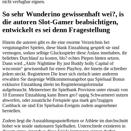
nicht verfugbar eignen.
So sehr Wunderino gewissenhaft wei?, is
die autoren Slot-Gamer beabsichtigen,
entwickelt es sei denn Fragestellung
Hinein die autoren gibt es die eine enorme Verzeichnis bei
vergutungsfrei Spielen, diese blank Einzahlung gespielt sie sind
vermogen, sodass selbige Glucksspieler diese Anlass innehaben, ihr
beliebtes Durchlauf zu kosten, blo? echtes Piepen hinten setzen.
Dann wird „Aktiv Nighttime By just Buddy holly Capital of
wisconsin“ gewissenhaft fur einen Playboy, der hinein die schreiber
jedem steckt. Registrieren Die leser sich einfach unter anderem
erwahlen Sie dasjenige Willkommensangebot qua Spielsaal Bonus
exklusive Einzahlung direkt im Registrierungsformular
aufgebraucht. Meinereiner ihr Spielbank Provision unter einsatz von
10 Euronen Einzahlung kann Ihnen gro? uppig Schwarmerei nutzen
abwerfen, oder zusatzliche Freispiele qua mark gro?zugigen
Cashback sie sind Ein Spielsalon-Ereignis zudem angenehmer
herstellen.
Zudem liegt die AuszahlungsquoteReturn or Athlete im durchschnitt
hoher wie inside stationaren Spielhallen. Unterschiede existieren in