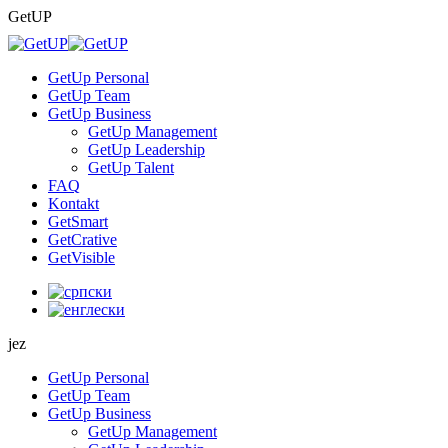
Skip
GetUP
to
content
GetUp Personal
GetUp Team
GetUp Business
GetUp Management
GetUp Leadership
GetUp Talent
FAQ
Kontakt
GetSmart
GetCrative
GetVisible
jez
GetUp Personal
GetUp Team
GetUp Business
GetUp Management