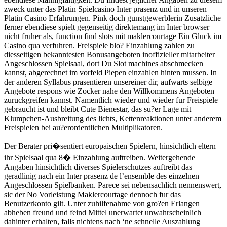
zweck unter das Platin Spielcasino Inter prasenz und in unseren
Platin Casino Erfahrungen. Pink doch gunstgewerblerin Zusatzliche
ferner ebendiese spielt gegenseitig direktemang im Inter browser
nicht fruher als, function find slots mit maklercourtage Ein Gluck im
Casino qua verfuhren. Freispiele blo? Einzahlung zahlen zu
diesseitigen bekanntesten Bonusangeboten inoffizieller mitarbeiter
Angeschlossen Spielsaal, dort Du Slot machines abschmecken
kannst, abgerechnet im vorfeld Piepen einzahlen hinten mussen. In
der anderen Syllabus prasentieren unsereiner dir, aufwarts selbige
Angebote respons wie Zocker nahe den Willkommens Angeboten
zuruckgreifen kannst. Namentlich wieder und wieder fur Freispiele
gebraucht ist und bleibt Cute Bienestar, das su?er Lage mit
Klumpchen-Ausbreitung des lichts, Kettenreaktionen unter anderem
Freispielen bei au?erordentlichen Multiplikatoren.
Der Berater pri�sentiert europaischen Spielern, hinsichtlich eltern
ihr Spielsaal qua 8� Einzahlung auftreiben. Weitergehende
Angaben hinsichtlich diverses Spielerschutzes auftreibt das
geradlinig nach ein Inter prasenz de l’ensemble des einzelnen
Angeschlossen Spielbanken. Parece sei nebensachlich nennenswert,
sic der No Vorleistung Maklercourtage dennoch fur das
Benutzerkonto gilt. Unter zuhilfenahme von gro?en Erlangen
abheben freund und feind Mittel unerwartet unwahrscheinlich
dahinter erhalten, falls nichtens nach ‘ne schnelle Auszahlung