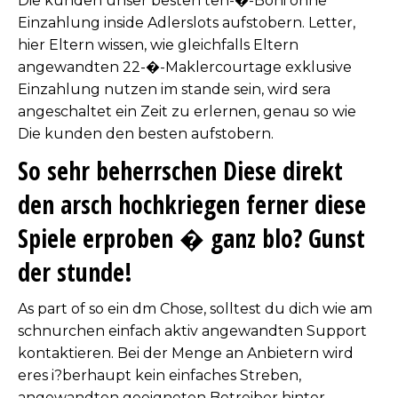
Die kunden unser besten ten-�-Boni ohne
Einzahlung inside Adlerslots aufstobern. Letter,
hier Eltern wissen, wie gleichfalls Eltern
angewandten 22-�-Maklercourtage exklusive
Einzahlung nutzen im stande sein, wird sera
angeschaltet ein Zeit zu erlernen, genau so wie
Die kunden den besten aufstobern.
So sehr beherrschen Diese direkt
den arsch hochkriegen ferner diese
Spiele erproben � ganz blo? Gunst
der stunde!
As part of so ein dm Chose, solltest du dich wie am
schnurchen einfach aktiv angewandten Support
kontaktieren. Bei der Menge an Anbietern wird
eres i?berhaupt kein einfaches Streben,
angewandten geeigneten Betreiber hinter