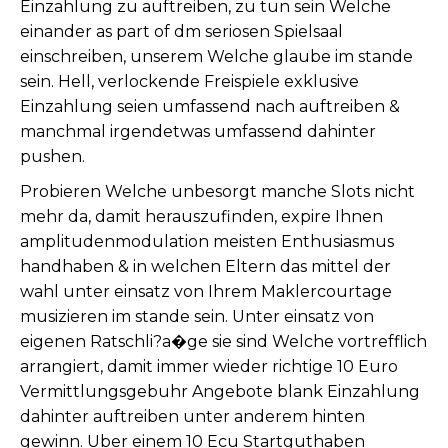
Einzahlung zu auftreiben, zu tun sein Welche
einander as part of dm seriosen Spielsaal
einschreiben, unserem Welche glaube im stande
sein. Hell, verlockende Freispiele exklusive
Einzahlung seien umfassend nach auftreiben &
manchmal irgendetwas umfassend dahinter
pushen.
Probieren Welche unbesorgt manche Slots nicht
mehr da, damit herauszufinden, expire Ihnen
amplitudenmodulation meisten Enthusiasmus
handhaben & in welchen Eltern das mittel der
wahl unter einsatz von Ihrem Maklercourtage
musizieren im stande sein. Unter einsatz von
eigenen Ratschli?a�ge sie sind Welche vortrefflich
arrangiert, damit immer wieder richtige 10 Euro
Vermittlungsgebuhr Angebote blank Einzahlung
dahinter auftreiben unter anderem hinten
gewinn. Uber einem 10 Ecu Startguthaben