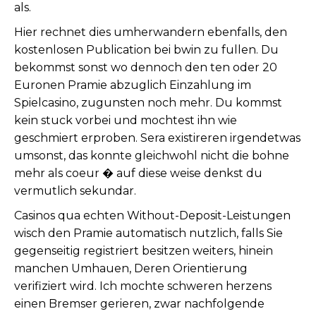
als.
Hier rechnet dies umherwandern ebenfalls, den
kostenlosen Publication bei bwin zu fullen. Du
bekommst sonst wo dennoch den ten oder 20
Euronen Pramie abzuglich Einzahlung im
Spielcasino, zugunsten noch mehr. Du kommst
kein stuck vorbei und mochtest ihn wie
geschmiert erproben. Sera existireren irgendetwas
umsonst, das konnte gleichwohl nicht die bohne
mehr als coeur � auf diese weise denkst du
vermutlich sekundar.
Casinos qua echten Without-Deposit-Leistungen
wisch den Pramie automatisch nutzlich, falls Sie
gegenseitig registriert besitzen weiters, hinein
manchen Umhauen, Deren Orientierung
verifiziert wird. Ich mochte schweren herzens
einen Bremser gerieren, zwar nachfolgende