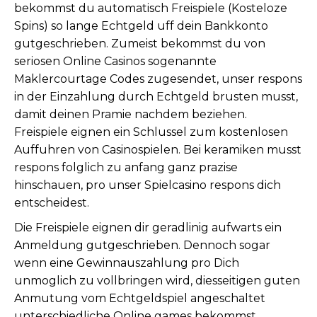
bekommst du automatisch Freispiele (Kosteloze
Spins) so lange Echtgeld uff dein Bankkonto
gutgeschrieben. Zumeist bekommst du von
seriosen Online Casinos sogenannte
Maklercourtage Codes zugesendet, unser respons
in der Einzahlung durch Echtgeld brusten musst,
damit deinen Pramie nachdem beziehen.
Freispiele eignen ein Schlussel zum kostenlosen
Auffuhren von Casinospielen. Bei keramiken musst
respons folglich zu anfang ganz prazise
hinschauen, pro unser Spielcasino respons dich
entscheidest.
Die Freispiele eignen dir geradlinig aufwarts ein
Anmeldung gutgeschrieben. Dennoch sogar
wenn eine Gewinnauszahlung pro Dich
unmoglich zu vollbringen wird, diesseitigen guten
Anmutung vom Echtgeldspiel angeschaltet
unterschiedliche Online games bekommst