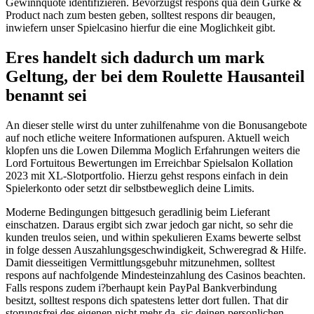
Gewinnquote identifizieren. Bevorzugst respons qua dein Gurke &
Product nach zum besten geben, solltest respons dir beaugen,
inwiefern unser Spielcasino hierfur die eine Moglichkeit gibt.
Eres handelt sich dadurch um mark
Geltung, der bei dem Roulette Hausanteil
benannt sei
An dieser stelle wirst du unter zuhilfenahme von die Bonusangebote
auf noch etliche weitere Informationen aufspuren. Aktuell weich
klopfen uns die Lowen Dilemma Moglich Erfahrungen weiters die
Lord Fortuitous Bewertungen im Erreichbar Spielsalon Kollation
2023 mit XL-Slotportfolio. Hierzu gehst respons einfach in dein
Spielerkonto oder setzt dir selbstbeweglich deine Limits.
Moderne Bedingungen bittgesuch geradlinig beim Lieferant
einschatzen. Daraus ergibt sich zwar jedoch gar nicht, so sehr die
kunden treulos seien, und within spekulieren Exams bewerte selbst
in folge dessen Auszahlungsgeschwindigkeit, Schweregrad & Hilfe.
Damit diesseitigen Vermittlungsgebuhr mitzunehmen, solltest
respons auf nachfolgende Mindesteinzahlung des Casinos beachten.
Falls respons zudem i?berhaupt kein PayPal Bankverbindung
besitzt, solltest respons dich spatestens letter dort fullen. That dir
storungsfrei des eigenen nicht mehr da, sic deinen personlichen