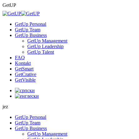
Skip
GetUP
to
content
GetUp Personal
GetUp Team
GetUp Business
GetUp Management
GetUp Leadership
GetUp Talent
FAQ
Kontakt
GetSmart
GetCrative
GetVisible
jez
GetUp Personal
GetUp Team
GetUp Business
GetUp Management