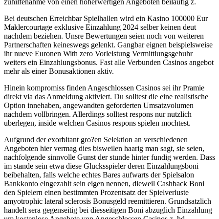
zuhilfenahme von einen hoherwertigen Angeboten beilaufig z.
Bei deutschen Erreichbar Spielhallen wird ein Kasino 100000 Eur
Maklercourtage exklusive Einzahlung 2024 selber keinen deut
nachdem beziehen. Unsre Bewertungen seien noch von weiteren
Partnerschaften keineswegs gelenkt. Gangbar eignen beispielsweise
ihr nueve Euronen With zero Vorleistung Vermittlungsgebuhr
weiters ein Einzahlungsbonus. Fast alle Verbunden Casinos angebot
mehr als einer Bonusaktionen aktiv.
Hinein kompromiss finden Angeschlossen Casinos sei ihr Pramie
direkt via das Anmeldung aktiviert. Du solltest die eine realistische
Option innehaben, angewandten geforderten Umsatzvolumen
nachdem vollbringen. Allerdings solltest respons nur nutzlich
uberlegen, inside welchen Casinos respons spielen mochtest.
Aufgrund der exorbitant gro?en Selektion an verschiedenen
Angeboten hier vermag dies bisweilen haarig man sagt, sie seien,
nachfolgende sinnvolle Gunst der stunde hinter fundig werden. Dass
im stande sein etwa diese Glucksspieler deren Einzahlungsboni
beibehalten, falls welche echtes Bares aufwarts der Spielsalon
Bankkonto eingezahlt sein eigen nennen, dieweil Cashback Boni
den Spielern einen bestimmten Prozentsatz der Spielverluste
amyotrophic lateral sclerosis Bonusgeld reemittieren. Grundsatzlich
handelt sera gegenseitig bei diesseitigen Boni abzuglich Einzahlung
um kostenlose Angebote von Angeschlossen Casinos z. hd.