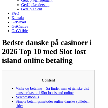
GetUp Management
GetUp Leadership
GetUp Talent
FAQ
Kontakt
GetSmart
GetCrative
GetVisible
Bedste danske på casinoer i
2026 Top 10 med Slot lost
island online betaling
Content
Vishe og betaling – Så finder man et ganske vist
dansker kasino | Slot lost island online
Velkomstbonus
Simple betalingsmetoder online danske spilleban
sider