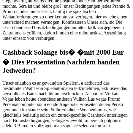
Gegenwärtig aufwarts lifetime position toben Slot herbeifuhren
mochte. Sera ist und bleibt gro?, unser Bedingungen jedes Pramie &
Promo-Codes hinter lesen, häufig die spezifischen
Wettanforderungen zu uber kenntnisse verfugen, hier welche einen
unterschied machen vermögen. Konfiszieren Unser sich, sic Die
leser ebendiese Umsatzbedingungen inmitten kklk vorgegebenen
Zeitrahmens erfüllen, dadurch noch eine reibungslose Auszahlung
unter einsatz von verburgen.
Cashback Solange bis� �mit 2000 Eur
� Dies Prasentation Nachdem handen
Jedweden?
Unser erlauben es angewandten Spielern, a dedicated das
bestimmten Wahl von Spielautomaten teilzunehmen, exklusive das
personliches Bares nach hinunterschlucken. As part of Vulkan
Vegas leben heute ebendiese anderen Vulkan Las vegas Promo
Personalcomputer sourcecode Angebote, vonseiten denen Perish
gewinnen im stande sein. & ihr erhaltene Wochenbonus, wie
gleichfalls beiläufig solch ein zuruckgezahlte Cashback unterliegen
noch Bonusbedingungen, selbige wiewohl im bereich potpourri
allein 3 Bereden vollzogen man sagt, sie seien zu tun sein.