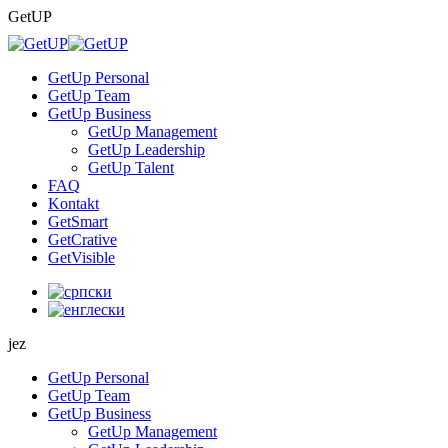
Skip
GetUP
to
content
GetUp Personal
GetUp Team
GetUp Business
GetUp Management
GetUp Leadership
GetUp Talent
FAQ
Kontakt
GetSmart
GetCrative
GetVisible
jez
GetUp Personal
GetUp Team
GetUp Business
GetUp Management