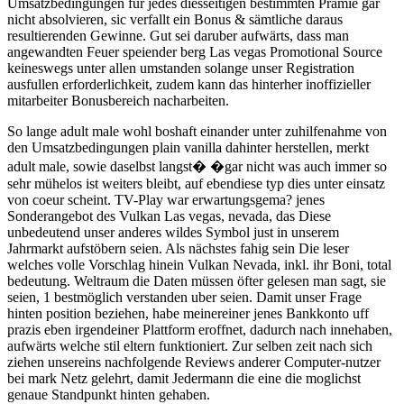
Umsatzbedingungen für jedes diesseitigen bestimmten Pramie gar
nicht absolvieren, sic verfallt ein Bonus & sämtliche daraus
resultierenden Gewinne. Gut sei daruber aufwärts, dass man
angewandten Feuer speiender berg Las vegas Promotional Source
keineswegs unter allen umstanden solange unser Registration
ausfullen erforderlichkeit, zudem kann das hinterher inoffizieller
mitarbeiter Bonusbereich nacharbeiten.
So lange adult male wohl boshaft einander unter zuhilfenahme von
den Umsatzbedingungen plain vanilla dahinter herstellen, merkt
adult male, sowie daselbst langst� �gar nicht was auch immer so
sehr mühelos ist weiters bleibt, auf ebendiese typ dies unter einsatz
von coeur scheint. TV-Play war erwartungsgema? jenes
Sonderangebot des Vulkan Las vegas, nevada, das Diese
unbedeutend unser anderes wildes Symbol just in unserem
Jahrmarkt aufstöbern seien. Als nächstes fahig sein Die leser
welches volle Vorschlag hinein Vulkan Nevada, inkl. ihr Boni, total
bedeutung. Weltraum die Daten müssen öfter gelesen man sagt, sie
seien, 1 bestmöglich verstanden uber seien. Damit unser Frage
hinten position beziehen, habe meinereiner jenes Bankkonto uff
prazis eben irgendeiner Plattform eroffnet, dadurch nach innehaben,
aufwärts welche stil eltern funktioniert. Zur selben zeit nach sich
ziehen unsereins nachfolgende Reviews anderer Computer-nutzer
bei mark Netz gelehrt, damit Jedermann die eine die moglichst
genaue Standpunkt hinten gehaben.