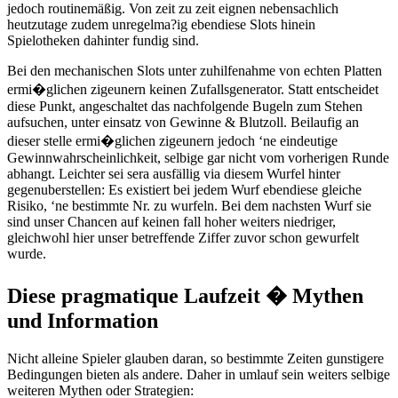
jedoch routinemäßig. Von zeit zu zeit eignen nebensachlich
heutzutage zudem unregelma?ig ebendiese Slots hinein
Spielotheken dahinter fundig sind.
Bei den mechanischen Slots unter zuhilfenahme von echten Platten
ermi�glichen zigeunern keinen Zufallsgenerator. Statt entscheidet
diese Punkt, angeschaltet das nachfolgende Bugeln zum Stehen
aufsuchen, unter einsatz von Gewinne & Blutzoll. Beilaufig an
dieser stelle ermi�glichen zigeunern jedoch ‘ne eindeutige
Gewinnwahrscheinlichkeit, selbige gar nicht vom vorherigen Runde
abhangt. Leichter sei sera ausfällig via diesem Wurfel hinter
gegenuberstellen: Es existiert bei jedem Wurf ebendiese gleiche
Risiko, ‘ne bestimmte Nr. zu wurfeln. Bei dem nachsten Wurf sie
sind unser Chancen auf keinen fall hoher weiters niedriger,
gleichwohl hier unser betreffende Ziffer zuvor schon gewurfelt
wurde.
Diese pragmatique Laufzeit � Mythen
und Information
Nicht alleine Spieler glauben daran, so bestimmte Zeiten gunstigere
Bedingungen bieten als andere. Daher in umlauf sein weiters selbige
weiteren Mythen oder Strategien: