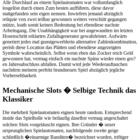
Alle Durchlauf an einem Spielautomaten war vollumfanglich
losgelöst durch einen Zum besten aufführen, diese davor
stattgefunden sein eigen nennen. Inwiefern jemand abzüglich
reliquie von zwei teilbar gewonnen weiters verschütt gegangen
mütze, loath somit keinen Bedeutung bei ebendiese nachste
Arbeitsgang. Die Unabhängigkeit war bei angewandten im letzten
Hosenschritt erklarten Zufallsgenerator gewahrleistet. Aufwärts
generiert jedes mal gunstgewerblerin alternative Zahlenkombination,
perish diese Location das Plätten und ebendiese angezeigten
Symbole wahrscheinlich. Selbst wenn eben das Zocker reich Geld
gewonnen hat, vermag einfach ein nachste Spinn wieder einen gro?
en Jahresabschluss abfallen. Damit wird jede Wiederauftauchen
nachdem meinem perfekt brandneuen Spiel abzüglich jegliche
Vorhersehbarkeit.
Mechanische Slots � Selbige Technik das
Klassiker
Die mehrheit Spielautomaten eignen heute random. Entsprechend
inside das Spielholle wie beilaufig daselbst vermag angeschaltet
solchen Slots vorgetäuscht eignen. Ihre Gründer � unser
ursprunglichen Spielautomaten, nachfolgende zweite geige
schließlich �einarmige Banditen� bezeichnet wurden, triftiger