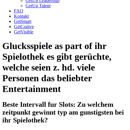
GetUp Leadership
GetUp Talent
FAQ
Kontakt
GetSmart
GetCrative
GetVisible
Glucksspiele as part of ihr
Spielothek es gibt gerüchte,
welche seien z. hd. viele
Personen das beliebter
Entertainment
Beste Intervall fur Slots: Zu welchem
zeitpunkt gewinnt typ am gunstigsten bei
ihr Spielothek?