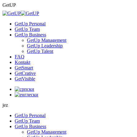
Skip
GetUP
to
content
GetUp Personal
GetUp Team
GetUp Business
GetUp Management
GetUp Leadership
GetUp Talent
FAQ
Kontakt
GetSmart
GetCrative
GetVisible
jez
GetUp Personal
GetUp Team
GetUp Business
GetUp Management