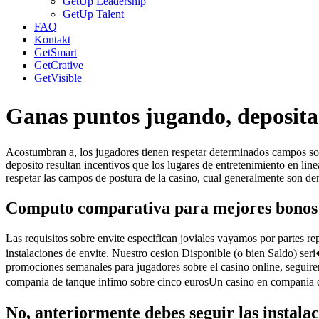
GetUp Leadership
GetUp Talent
FAQ
Kontakt
GetSmart
GetCrative
GetVisible
Ganas puntos jugando, deposita
Acostumbran a, los jugadores tienen respetar determinados campos sob
deposito resultan incentivos que los lugares de entretenimiento en lin
respetar las campos de postura de la casino, cual generalmente son d
Computo comparativa para mejores bonos d
Las requisitos sobre envite especifican joviales vayamos por partes re
instalaciones de envite. Nuestro cesion Disponible (o bien Saldo) se
promociones semanales para jugadores sobre el casino online, seguir
compania de tanque infimo sobre cinco eurosUn casino en compania de 
No, anteriormente debes seguir las instala