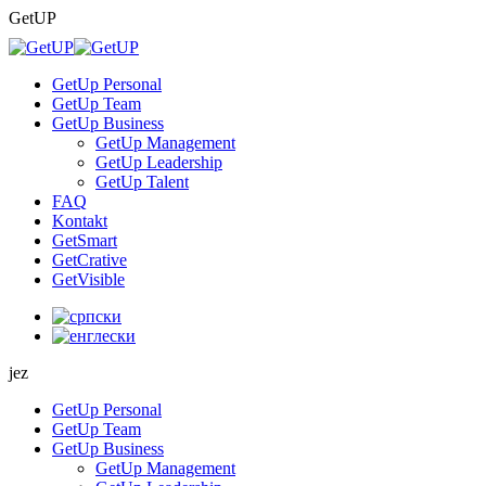
Skip
GetUP
to
content
GetUp Personal
GetUp Team
GetUp Business
GetUp Management
GetUp Leadership
GetUp Talent
FAQ
Kontakt
GetSmart
GetCrative
GetVisible
jez
GetUp Personal
GetUp Team
GetUp Business
GetUp Management