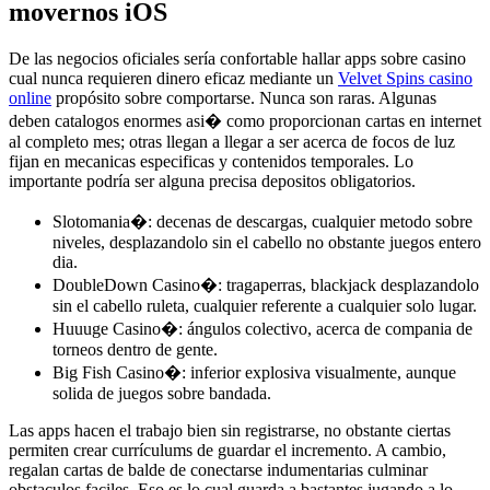
movernos iOS
De las negocios oficiales serí­a confortable hallar apps sobre casino
cual nunca requieren dinero eficaz mediante un
Velvet Spins casino
online
propósito sobre comportarse. Nunca son raras. Algunas
deben catalogos enormes asi� como proporcionan cartas en internet
al completo mes; otras llegan a llegar a ser acerca de focos de luz
fijan en mecanicas especificas y contenidos temporales. Lo
importante podrí­a ser alguna precisa depositos obligatorios.
Slotomania�: decenas de descargas, cualquier metodo sobre
niveles, desplazandolo sin el cabello no obstante juegos entero
dia.
DoubleDown Casino�: tragaperras, blackjack desplazandolo
sin el cabello ruleta, cualquier referente a cualquier solo lugar.
Huuuge Casino�: ángulos colectivo, acerca de compania de
torneos dentro de gente.
Big Fish Casino�: inferior explosiva visualmente, aunque
solida de juegos sobre bandada.
Las apps hacen el trabajo bien sin registrarse, no obstante ciertas
permiten crear currículums de guardar el incremento. A cambio,
regalan cartas de balde de conectarse indumentarias culminar
obstaculos faciles. Eso es lo cual guarda a bastantes jugando a lo