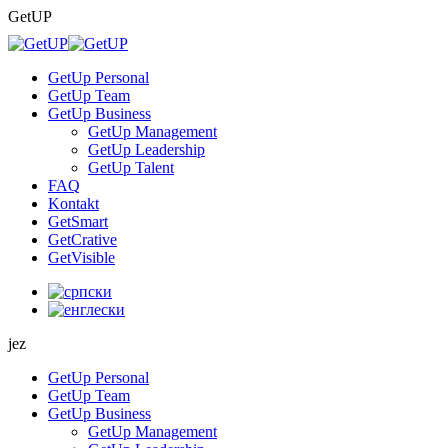
Skip
GetUP
to
content
GetUp Personal
GetUp Team
GetUp Business
GetUp Management
GetUp Leadership
GetUp Talent
FAQ
Kontakt
GetSmart
GetCrative
GetVisible
jez
GetUp Personal
GetUp Team
GetUp Business
GetUp Management