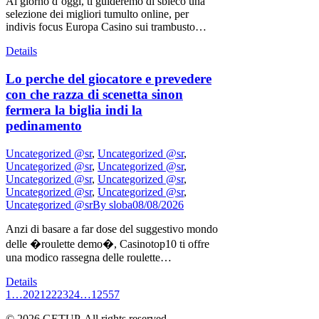
Al giorno d’oggi, ti guideremo di sbieco una
selezione dei migliori tumulto online, per
indivis focus Europa Casino sui trambusto…
Details
Lo perche del giocatore e prevedere
con che razza di scenetta sinon
fermera la biglia indi la
pedinamento
Uncategorized @sr
,
Uncategorized @sr
,
Uncategorized @sr
,
Uncategorized @sr
,
Uncategorized @sr
,
Uncategorized @sr
,
Uncategorized @sr
,
Uncategorized @sr
,
Uncategorized @sr
By
sloba
08/08/2026
Anzi di basare a far dose del suggestivo mondo
delle �roulette demo�, Casinotop10 ti offre
una modico rassegna delle roulette…
Details
1
…
20
21
22
23
24
…
12557
© 2026 GETUP. All rights reserved