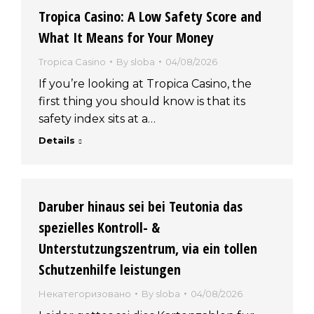
Tropica Casino: A Low Safety Score and
What It Means for Your Money
Tropica Casino
By
sloba
04/08/2026
If you’re looking at Tropica Casino, the
first thing you should know is that its
safety index sits at a…
Details
Daruber hinaus sei bei Teutonia das
spezielles Kontroll- &
Unterstutzungszentrum, via ein tollen
Schutzenhilfe leistungen
Некатегоризовано
By
sloba
04/08/2026