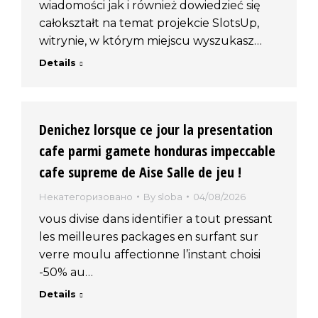
wiadomości jak i również dowiedzieć się
całokształt na temat projekcie SlotsUp,
witrynie, w którym miejscu wyszukasz…
Details
Denichez lorsque ce jour la presentation
cafe parmi gamete honduras impeccable
cafe supreme de Aise Salle de jeu !
Некатегоризовано
By
sloba
04/08/2026
vous divise dans identifier a tout pressant
les meilleures packages en surfant sur
verre moulu affectionne l’instant choisi
-50% au…
Details