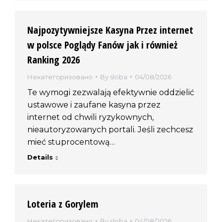
Najpozytywniejsze Kasyna Przez internet
w polsce Poglądy Fanów jak i również
Ranking 2026
Некатегоризовано
By
sloba
04/08/2026
Te wymogi zezwalają efektywnie oddzielić
ustawowe i zaufane kasyna przez
internet od chwili ryzykownych,
nieautoryzowanych portali. Jeśli zechcesz
mieć stuprocentową…
Details
Loteria z Gorylem
Некатегоризовано
By
sloba
04/08/2026