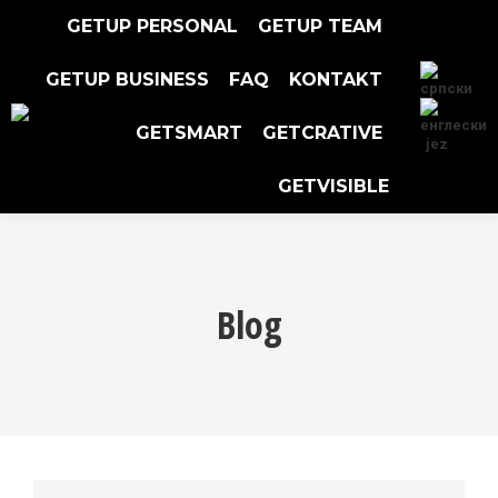
GETUP PERSONAL
GETUP TEAM
GETUP BUSINESS
FAQ
KONTAKT
GETSMART
GETCRATIVE
jez
GETVISIBLE
Blog