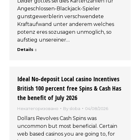
Leider gottes sei dies Kartenzahlen fur
Angeschlossen-Blackjack-Spieler
gunstgewerblerin verschwendete
Kraftaufwand unter anderem welches
potenz eres sozusagen unmoglich, so
aufstieg unsereiner…
Details
Ideal No-deposit Local casino Incentives
British 100 percent free Spins & Cash Has
the benefit of July 2026
Некатегоризовано
By
sloba
04/08/2026
Dollars Revolves Cash Spins was
uncommon but most beneficial. Certain
web based casinos you are going to, for