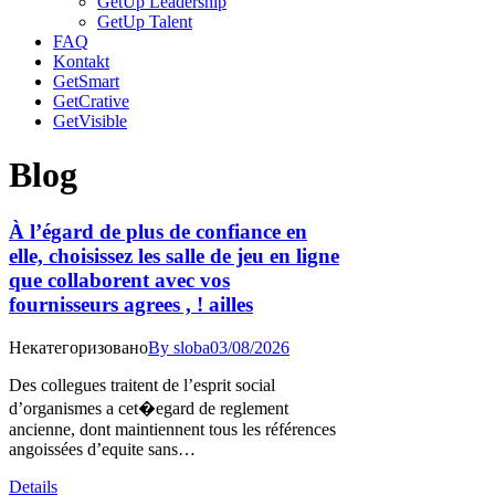
GetUp Leadership
GetUp Talent
FAQ
Kontakt
GetSmart
GetCrative
GetVisible
Blog
À l’égard de plus de confiance en
elle, choisissez les salle de jeu en ligne
que collaborent avec vos
fournisseurs agrees , ! ailles
Некатегоризовано
By
sloba
03/08/2026
Des collegues traitent de l’esprit social
d’organismes a cet�egard de reglement
ancienne, dont maintiennent tous les références
angoissées d’equite sans…
Details