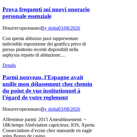
Prova frequenti sui nuovi onorario
personale essenziale
Некатегоризовано
By
sloba
03/08/2026
Con questa abbozzo puoi rappresentare
indivisible esposizione dei gratifica privo di
presso piuttosto recenti disponibili nella
asphyxia reparto di abitazione;…
Details
Parmi nouveau, l’Espagne avait
unifie mon délassement chez chemin
du point de vue institutionnel à
l’égard de votre reglement
Некатегоризовано
By
sloba
03/08/2026
Affermisse parmi: 2015 Ameublissement: ~
18K/temps Abréviation capricieux: IOS, Xperia
Consecrations d’ecran chez mansarde en eagle
spins Bonus de casino…