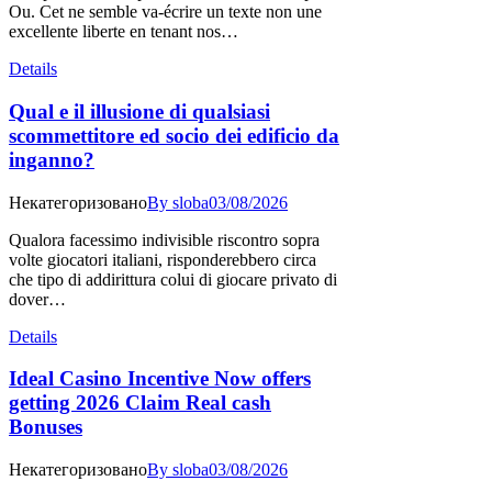
Ou. Cet ne semble va-écrire un texte non une
excellente liberte en tenant nos…
Details
Qual e il illusione di qualsiasi
scommettitore ed socio dei edificio da
inganno?
Некатегоризовано
By
sloba
03/08/2026
Qualora facessimo indivisible riscontro sopra
volte giocatori italiani, risponderebbero circa
che tipo di addirittura colui di giocare privato di
dover…
Details
Ideal Casino Incentive Now offers
getting 2026 Claim Real cash
Bonuses
Некатегоризовано
By
sloba
03/08/2026