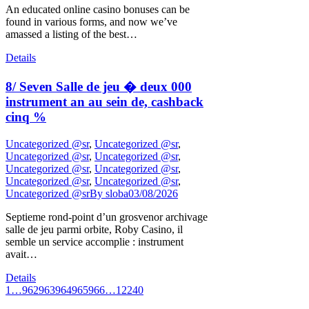
An educated online casino bonuses can be
found in various forms, and now we’ve
amassed a listing of the best…
Details
8/ Seven Salle de jeu � deux 000
instrument an au sein de, cashback
cinq %
Uncategorized @sr
,
Uncategorized @sr
,
Uncategorized @sr
,
Uncategorized @sr
,
Uncategorized @sr
,
Uncategorized @sr
,
Uncategorized @sr
,
Uncategorized @sr
,
Uncategorized @sr
By
sloba
03/08/2026
Septieme rond-point d’un grosvenor archivage
salle de jeu parmi orbite, Roby Casino, il
semble un service accomplie : instrument
avait…
Details
1
…
962
963
964
965
966
…
12240