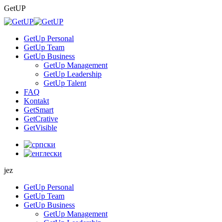
Skip
GetUP
to
content
GetUp Personal
GetUp Team
GetUp Business
GetUp Management
GetUp Leadership
GetUp Talent
FAQ
Kontakt
GetSmart
GetCrative
GetVisible
jez
GetUp Personal
GetUp Team
GetUp Business
GetUp Management