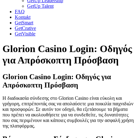
GetUp Leadership
GetUp Talent
FAQ
Kontakt
GetSmart
GetCrative
GetVisible
Glorion Casino Login: Οδηγός
για Απρόσκοπτη Πρόσβαση
Glorion Casino Login: Οδηγός για
Απρόσκοπτη Πρόσβαση
Η διαδικασία σύνδεσης στο Glorion Casino είναι εύκολη και
γρήγορη, επιτρέποντάς σας να απολαύσετε μια ποικιλία παιχνιδιών
και προσφορών. Σε αυτόν τον οδηγό, θα εξετάσουμε τα βήματα
που πρέπει να ακολουθήσετε για να συνδεθείτε, τις δυνατότητες
που σας περιμένουν και κάποιες συμβουλές για την ασφαλή χρήση
της πλατφόρμας.