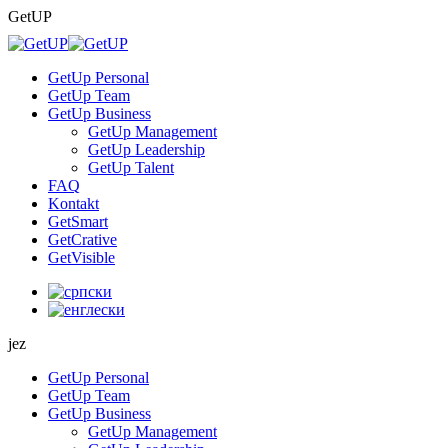
Skip
GetUP
to
content
GetUp Personal
GetUp Team
GetUp Business
GetUp Management
GetUp Leadership
GetUp Talent
FAQ
Kontakt
GetSmart
GetCrative
GetVisible
jez
GetUp Personal
GetUp Team
GetUp Business
GetUp Management