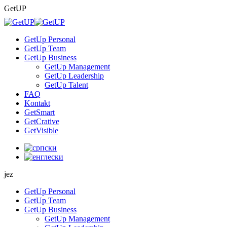
Skip
GetUP
to
content
GetUp Personal
GetUp Team
GetUp Business
GetUp Management
GetUp Leadership
GetUp Talent
FAQ
Kontakt
GetSmart
GetCrative
GetVisible
jez
GetUp Personal
GetUp Team
GetUp Business
GetUp Management