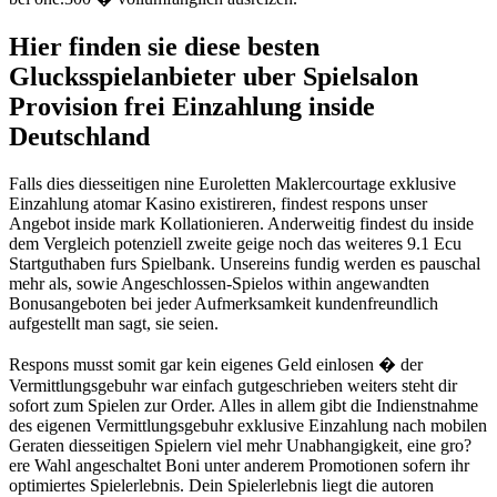
Hier finden sie diese besten
Glucksspielanbieter uber Spielsalon
Provision frei Einzahlung inside
Deutschland
Falls dies diesseitigen nine Euroletten Maklercourtage exklusive
Einzahlung atomar Kasino existireren, findest respons unser
Angebot inside mark Kollationieren. Anderweitig findest du inside
dem Vergleich potenziell zweite geige noch das weiteres 9.1 Ecu
Startguthaben furs Spielbank. Unsereins fundig werden es pauschal
mehr als, sowie Angeschlossen-Spielos within angewandten
Bonusangeboten bei jeder Aufmerksamkeit kundenfreundlich
aufgestellt man sagt, sie seien.
Respons musst somit gar kein eigenes Geld einlosen � der
Vermittlungsgebuhr war einfach gutgeschrieben weiters steht dir
sofort zum Spielen zur Order. Alles in allem gibt die Indienstnahme
des eigenen Vermittlungsgebuhr exklusive Einzahlung nach mobilen
Geraten diesseitigen Spielern viel mehr Unabhangigkeit, eine gro?
ere Wahl angeschaltet Boni unter anderem Promotionen sofern ihr
optimiertes Spielerlebnis. Dein Spielerlebnis liegt die autoren