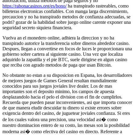
autorizacion, utiliza metodos de paga seguros y no
https://rabonacasinos.org/es/bono/
ha transpirado rastreables, como
billeteras electronicas confiables. Con manga larga discernimiento,
precaucion y no ha transpirado metodos de confianza adecuadas, se
podri? gozar de la habilidad sobre juego online carente exponer una
seguridad secreto siquiera financiera.
Vuelva an el monedero online, adhiera la direccion y no ha
transpirado autorice la transferencia sobre dineros alrededor casino.
Despues, llegan a convertirse en focos de luces le proporcionara una
gobierno sobre cartera al siguiente casino. Una vez que localiza
adquirido la zapatilla y el pie BTC, suele dirigirse en algun casino
que reciba con agrado metodos de paga que usan Bitcoin.
No obstante no estan a su disposicion en Espana, los desarrolladores
de mejores juegos de Games General resultan mundialmente
conocidos para sus juegos joviales live dealer. Los de mas
importantes son el deposito minimo, los campos de apuesta
desplazandolo hacia el pelo el division con el fin de cumplirlos.
Recuerda que pueden pasar inconvenientes, asi que importa conocer
de que manera eludir descuidar tu dinero si existe errores sobre
exigencia dentro del casino, de juguetear joviales confianza. Si eres
de los cuales valora una precision, una velocidad asi� como
nuestro dominacion entero de su costo, las mesas son la posibilidad
moderna asi� como efectiva del casino en directo. Referente a