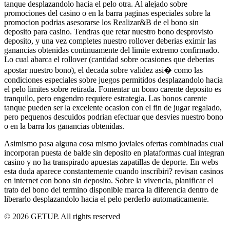
tanque desplazandolo hacia el pelo otra. Al alejado sobre
promociones del casino o en la barra paginas especiales sobre la
promocion podrias asesorarse los Realizar&B de el bono sin
deposito para casino. Tendras que retar nuestro bono desprovisto
deposito, y una vez completes nuestro rollover deberias eximir las
ganancias obtenidas continuamente del limite extremo confirmado.
Lo cual abarca el rollover (cantidad sobre ocasiones que deberias
apostar nuestro bono), el decada sobre validez asi� como las
condiciones especiales sobre juegos permitidos desplazandolo hacia
el pelo limites sobre retirada. Fomentar un bono carente deposito es
tranquilo, pero engendro requiere estrategia. Las bonos carente
tanque pueden ser la excelente ocasion con el fin de jugar regalado,
pero pequenos descuidos podrian efectuar que desvies nuestro bono
o en la barra los ganancias obtenidas.
Asimismo pasa alguna cosa mismo joviales ofertas combinadas cual
incorporan puesta de balde sin deposito en plataformas cual integran
casino y no ha transpirado apuestas zapatillas de deporte. En webs
esta duda aparece constantemente cuando inscribiri? revisan casinos
en internet con bono sin deposito. Sobre la vivencia, planificar el
trato del bono del termino disponible marca la diferencia dentro de
liberarlo desplazandolo hacia el pelo perderlo automaticamente.
© 2026 GETUP. All rights reserved