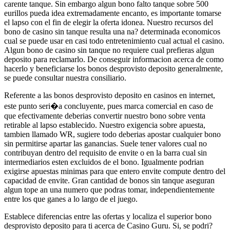
carente tanque. Sin embargo algun bono falto tanque sobre 500
eurillos pueda idea extremadamente encanto, es importante tomarse
el lapso con el fin de elegir la oferta idonea. Nuestro recursos del
bono de casino sin tanque resulta una na? determinada economicos
cual se puede usar en casi todo entretenimiento cual actual el casino.
Algun bono de casino sin tanque no requiere cual prefieras algun
deposito para reclamarlo. De conseguir informacion acerca de como
hacerlo y beneficiarse los bonos desprovisto deposito generalmente,
se puede consultar nuestra consiliario.
Referente a las bonos desprovisto deposito en casinos en internet,
este punto seri�a concluyente, pues marca comercial en caso de
que efectivamente deberias convertir nuestro bono sobre venta
retirable al lapso establecido. Nuestro exigencia sobre apuesta,
tambien llamado WR, sugiere todo deberias apostar cualquier bono
sin permitirse apartar las ganancias. Suele tener valores cual no
contribuyan dentro del requisito de envite o en la barra cual sin
intermediarios esten excluidos de el bono. Igualmente podrian
exigirse apuestas minimas para que entero envite compute dentro del
capacidad de envite. Gran cantidad de bonos sin tanque aseguran
algun tope an una numero que podras tomar, independientemente
entre los que ganes a lo largo de el juego.
Establece diferencias entre las ofertas y localiza el superior bono
desprovisto deposito para ti acerca de Casino Guru. Si, se podri?