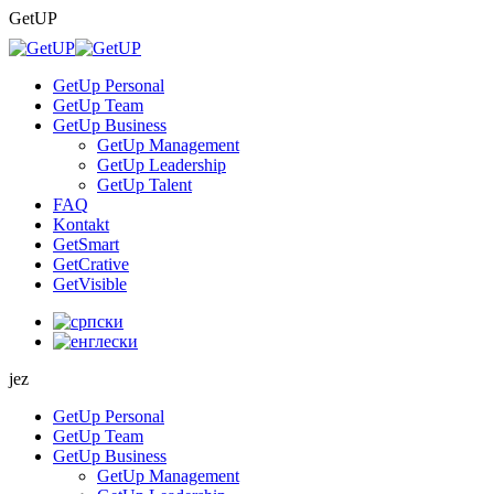
Skip
GetUP
to
content
GetUp Personal
GetUp Team
GetUp Business
GetUp Management
GetUp Leadership
GetUp Talent
FAQ
Kontakt
GetSmart
GetCrative
GetVisible
jez
GetUp Personal
GetUp Team
GetUp Business
GetUp Management