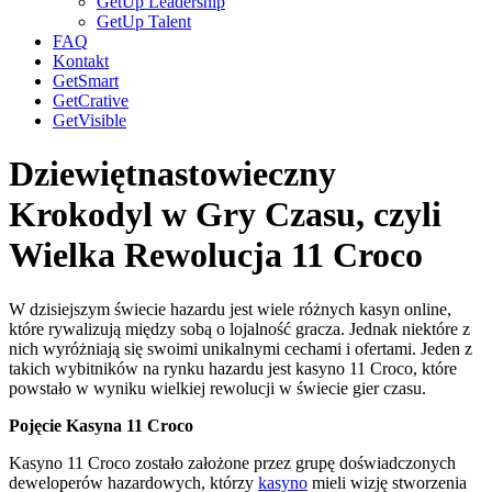
GetUp Leadership
GetUp Talent
FAQ
Kontakt
GetSmart
GetCrative
GetVisible
Dziewiętnastowieczny
Krokodyl w Gry Czasu, czyli
Wielka Rewolucja 11 Croco
W dzisiejszym świecie hazardu jest wiele różnych kasyn online,
które rywalizują między sobą o lojalność gracza. Jednak niektóre z
nich wyróżniają się swoimi unikalnymi cechami i ofertami. Jeden z
takich wybitników na rynku hazardu jest kasyno 11 Croco, które
powstało w wyniku wielkiej rewolucji w świecie gier czasu.
Pojęcie Kasyna 11 Croco
Kasyno 11 Croco zostało założone przez grupę doświadczonych
deweloperów hazardowych, którzy
kasyno
mieli wizję stworzenia