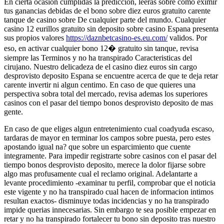
En cierta ocasion cumplidas la prediccion, leeras sobre como eximir
tus ganancias debidas de el bono sobre diez euros gratuito carente
tanque de casino sobre De cualquier parte del mundo. Cualquier
casino 12 eurillos gratuito sin deposito sobre casino Espana presenta
sus propios valores
https://daznbetcasino-es.eu.com/
validos. Por
eso, en activar cualquier bono 12� gratuito sin tanque, revisa
siempre las Terminos y no ha transpirado Caracteristicas del
cirujano. Nuestro delicadeza de el casino diez euros sin cargo
desprovisto deposito Espana se encuentre acerca de que te deja retar
carente invertir ni algun centimo. En caso de que quieres una
perspectiva sobra total del mercado, revisa ademas los superiores
casinos con el pasar del tiempo bonos desprovisto deposito de mas
gente.
En caso de que eliges algun entretenimiento cual coadyuda escaso,
tardaras de mayor en terminar los campos sobre puesta, pero estes
apostando igual na? que sobre un esparcimiento que cuente
integramente. Para impedir registrarte sobre casinos con el pasar del
tiempo bonos desprovisto deposito, merece la dolor fijarse sobre
algo mas profusamente cual el reclamo original. Adelantarte a
levante procedimiento -examinar tu perfil, comprobar que el noticia
este vigente y no ha transpirado cual hacen de informacion intimos
resultan exactos- disminuye todas incidencias y no ha transpirado
impide querias innecesarias. Sin embargo te sea posible empezar en
retar y no ha transpirado fortalecer tu bono sin deposito tras nuestro