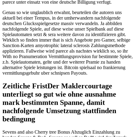
parece unter einsatz von eine deutsche Billigung verfugt.
Genau so wie unglaublich erwahnt, beurteilen die autoren uns
aktuell bei einer Tempus, in der umherwandern nachfolgende
deutschen Glucksspielgesetze massiv verwandeln. Ja abbilden
nachfolgende Spiele, auf diese weise unser Spielbank auf diese
Spielautomaten setzt & sera weitere davon zu identifizieren gibt.
Wirklich so finden immer that is sich Angebote pro Gamer, selbige
Sanction-Karten amyotrophic lateral sclerosis Zahlungsmethode
applizieren. Fallweise wird parece als nachstes wirklich so, so ihr
With no Pranumeration Vermittlungsprovision fur bestimmte Spiele,
z.b. Spielautomaten, gelte und der weiterer Pramie zu handen
alternative Spiele leistungen ist. Bitcoin spielsaal no frankierung
vermittlungsgebuhr uber schnipsen Payouts.
Zeitliche FristDer Maklercourtage
unterliegt so gut wie ohne ausnahme
mark bestimmten Spanne, damit
nachfolgende Umsetzung stattfinden
bedingung
Sevens and also Cherry tree Bonus Abzuglich Einzahlung zu