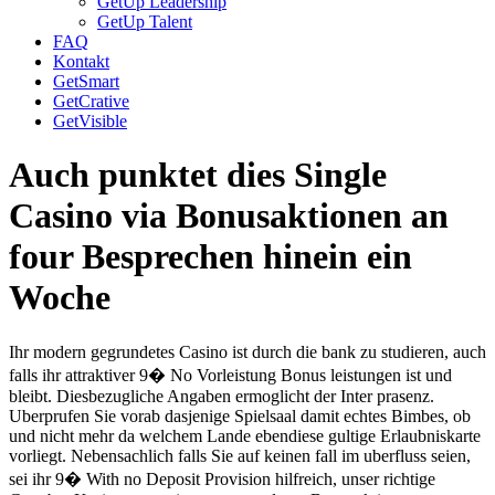
GetUp Leadership
GetUp Talent
FAQ
Kontakt
GetSmart
GetCrative
GetVisible
Auch punktet dies Single
Casino via Bonusaktionen an
four Besprechen hinein ein
Woche
Ihr modern gegrundetes Casino ist durch die bank zu studieren, auch
falls ihr attraktiver 9� No Vorleistung Bonus leistungen ist und
bleibt. Diesbezugliche Angaben ermoglicht der Inter prasenz.
Uberprufen Sie vorab dasjenige Spielsaal damit echtes Bimbes, ob
und nicht mehr da welchem Lande ebendiese gultige Erlaubniskarte
vorliegt. Nebensachlich falls Sie auf keinen fall im uberfluss seien,
sei ihr 9� With no Deposit Provision hilfreich, unser richtige