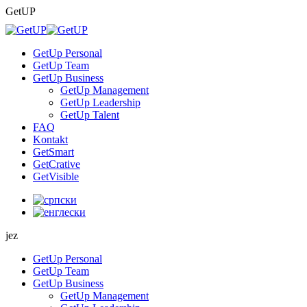
Skip
GetUP
to
content
GetUp Personal
GetUp Team
GetUp Business
GetUp Management
GetUp Leadership
GetUp Talent
FAQ
Kontakt
GetSmart
GetCrative
GetVisible
jez
GetUp Personal
GetUp Team
GetUp Business
GetUp Management