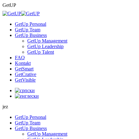
Skip
GetUP
to
content
GetUp Personal
GetUp Team
GetUp Business
GetUp Management
GetUp Leadership
GetUp Talent
FAQ
Kontakt
GetSmart
GetCrative
GetVisible
jez
GetUp Personal
GetUp Team
GetUp Business
GetUp Management