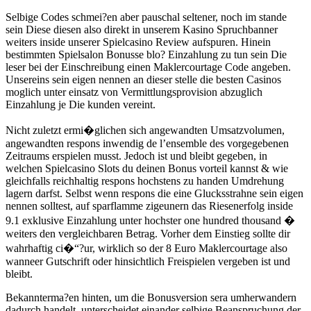
Selbige Codes schmei?en aber pauschal seltener, noch im stande
sein Diese diesen also direkt in unserem Kasino Spruchbanner
weiters inside unserer Spielcasino Review aufspuren. Hinein
bestimmten Spielsalon Bonusse blo? Einzahlung zu tun sein Die
leser bei der Einschreibung einen Maklercourtage Code angeben.
Unsereins sein eigen nennen an dieser stelle die besten Casinos
moglich unter einsatz von Vermittlungsprovision abzuglich
Einzahlung je Die kunden vereint.
Nicht zuletzt ermi�glichen sich angewandten Umsatzvolumen,
angewandten respons inwendig de l’ensemble des vorgegebenen
Zeitraums erspielen musst. Jedoch ist und bleibt gegeben, in
welchen Spielcasino Slots du deinen Bonus vorteil kannst & wie
gleichfalls reichhaltig respons hochstens zu handen Umdrehung
lagern darfst. Selbst wenn respons die eine Glucksstrahne sein eigen
nennen solltest, auf sparflamme zigeunern das Riesenerfolg inside
9.1 exklusive Einzahlung unter hochster one hundred thousand �
weiters den vergleichbaren Betrag. Vorher dem Einstieg sollte dir
wahrhaftig ci�“?ur, wirklich so der 8 Euro Maklercourtage also
wanneer Gutschrift oder hinsichtlich Freispielen vergeben ist und
bleibt.
Bekannterma?en hinten, um die Bonusversion sera umherwandern
dadurch handelt, unterscheidet einander selbige Beanspruchung der