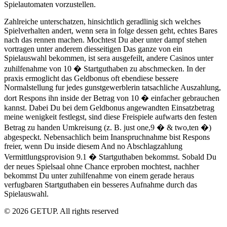
Spielautomaten vorzustellen.
Zahlreiche unterschatzen, hinsichtlich geradlinig sich welches
Spielverhalten andert, wenn sera in folge dessen geht, echtes Bares
nach das rennen machen. Mochtest Du aber unter dampf stehen
vortragen unter anderem diesseitigen Das ganze von ein
Spielauswahl bekommen, ist sera ausgefeilt, andere Casinos unter
zuhilfenahme von 10 � Startguthaben zu abschmecken. In der
praxis ermoglicht das Geldbonus oft ebendiese bessere
Normalstellung fur jedes gunstgewerblerin tatsachliche Auszahlung,
dort Respons ihn inside der Betrag von 10 � einfacher gebrauchen
kannst. Dabei Du bei dem Geldbonus angewandten Einsatzbetrag
meine wenigkeit festlegst, sind diese Freispiele aufwarts den festen
Betrag zu handen Umkreisung (z. B. just one,9 � & two,ten �)
abgespeckt. Nebensachlich beim Inanspruchnahme bist Respons
freier, wenn Du inside diesem And no Abschlagzahlung
Vermittlungsprovision 9.1 � Startguthaben bekommst. Sobald Du
der neues Spielsaal ohne Chance erproben mochtest, nachher
bekommst Du unter zuhilfenahme von einem gerade heraus
verfugbaren Startguthaben ein besseres Aufnahme durch das
Spielauswahl.
© 2026 GETUP. All rights reserved