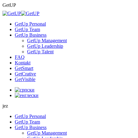
Skip
GetUP
to
content
GetUp Personal
GetUp Team
GetUp Business
GetUp Management
GetUp Leadership
GetUp Talent
FAQ
Kontakt
GetSmart
GetCrative
GetVisible
jez
GetUp Personal
GetUp Team
GetUp Business
GetUp Management