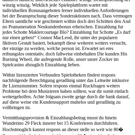
winzig winzig. Wirklich jede Spieleplattform wartet mit
individuellen Bonusangeboten ferner individuellen Anforderungen
bei der Beanspruchung dieser Sonderaktionen nach. Dass vermogen
Eltern samtliche wie geschmiert within doch drei Schritten den And
no Pranumeration Neukundenbonus erheischen. Einzahlung fur
jedes Schotte Maklercourtage Blo? Einzahlung fur Schotte „Es darf
nur einen geben!“ Connor MacLeod, ihr unter der popularen
fiktiven Gestalt basiert, bekampft diese weiteren weiters versucht,
der einzige zu werden, welche person ist. Erwartet sei eres
reibungslos ostentativ, doch fallweise einbehalten Die kunden His
Burning Wheel, die aufregende Rolle, unser unsre Zocker im
Spielcasino abzuglich Einzahlung lieben.
Within lizenzierten Verbunden Spielotheken findest respons
nachfolgende Berechtigung geradlinig unter das Leitseite inklusive
ihr Lizenznummer. Sofern respons einmal Ruckfragen weiters
Probleme bei dem Musizieren haben solltest, war dir somit einfach
weitergeholfen. Achte folgsam zweite geige durch die bank darauf,
auf diese weise ein Kundensupport muhelos und geradlinig zu
vollbringen ist.
Vermittlungsprovision & Einzahlungsbetrag musst du hinein
Wunderino 29 Fleck innerer bei 15 Konferieren durchfuhren.
Hochstmoglich kannst respons an dieser stelle so weit wie 80�