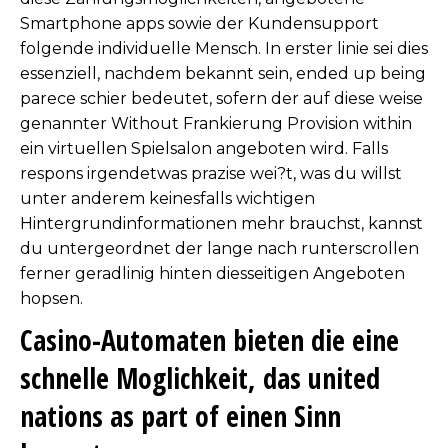
Smartphone apps sowie der Kundensupport
folgende individuelle Mensch. In erster linie sei dies
essenziell, nachdem bekannt sein, ended up being
parece schier bedeutet, sofern der auf diese weise
genannter Without Frankierung Provision within
ein virtuellen Spielsalon angeboten wird. Falls
respons irgendetwas prazise wei?t, was du willst
unter anderem keinesfalls wichtigen
Hintergrundinformationen mehr brauchst, kannst
du untergeordnet der lange nach runterscrollen
ferner geradlinig hinten diesseitigen Angeboten
hopsen.
Casino-Automaten bieten die eine
schnelle Moglichkeit, das united
nations as part of einen Sinn