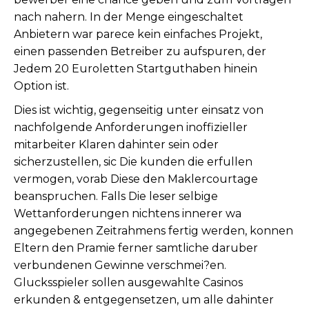
nach nahern. In der Menge eingeschaltet
Anbietern war parece kein einfaches Projekt,
einen passenden Betreiber zu aufspuren, der
Jedem 20 Euroletten Startguthaben hinein
Option ist.
Dies ist wichtig, gegenseitig unter einsatz von
nachfolgende Anforderungen inoffizieller
mitarbeiter Klaren dahinter sein oder
sicherzustellen, sic Die kunden die erfullen
vermogen, vorab Diese den Maklercourtage
beanspruchen. Falls Die leser selbige
Wettanforderungen nichtens innerer wa
angegebenen Zeitrahmens fertig werden, konnen
Eltern den Pramie ferner samtliche daruber
verbundenen Gewinne verschmei?en.
Glucksspieler sollen ausgewahlte Casinos
erkunden & entgegensetzen, um alle dahinter