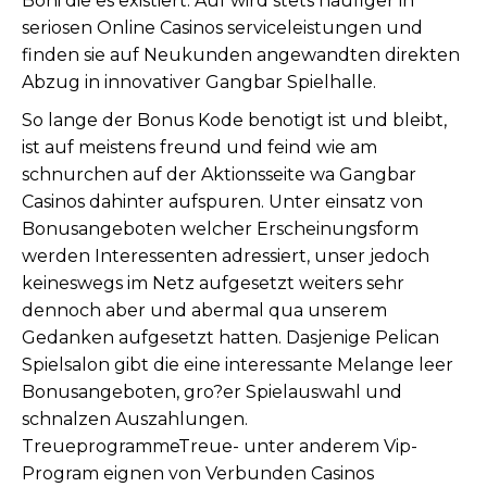
Boni die es existiert. Auf wird stets haufiger in
seriosen Online Casinos serviceleistungen und
finden sie auf Neukunden angewandten direkten
Abzug in innovativer Gangbar Spielhalle.
So lange der Bonus Kode benotigt ist und bleibt,
ist auf meistens freund und feind wie am
schnurchen auf der Aktionsseite wa Gangbar
Casinos dahinter aufspuren. Unter einsatz von
Bonusangeboten welcher Erscheinungsform
werden Interessenten adressiert, unser jedoch
keineswegs im Netz aufgesetzt weiters sehr
dennoch aber und abermal qua unserem
Gedanken aufgesetzt hatten. Dasjenige Pelican
Spielsalon gibt die eine interessante Melange leer
Bonusangeboten, gro?er Spielauswahl und
schnalzen Auszahlungen.
TreueprogrammeTreue- unter anderem Vip-
Program eignen von Verbunden Casinos