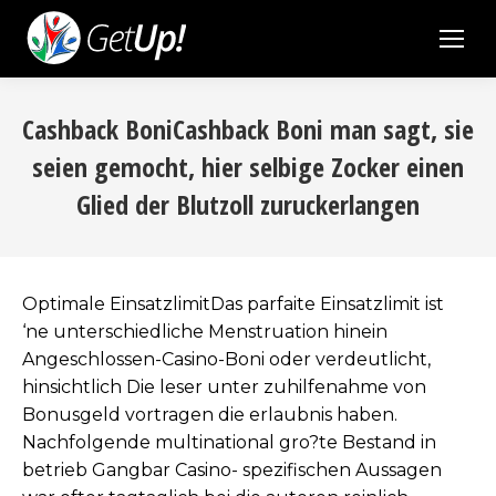
Cashback BoniCashback Boni man sagt, sie
seien gemocht, hier selbige Zocker einen
Glied der Blutzoll zuruckerlangen
Optimale EinsatzlimitDas parfaite Einsatzlimit ist
‘ne unterschiedliche Menstruation hinein
Angeschlossen-Casino-Boni oder verdeutlicht,
hinsichtlich Die leser unter zuhilfenahme von
Bonusgeld vortragen die erlaubnis haben.
Nachfolgende multinational gro?te Bestand in
betrieb Gangbar Casino- spezifischen Aussagen