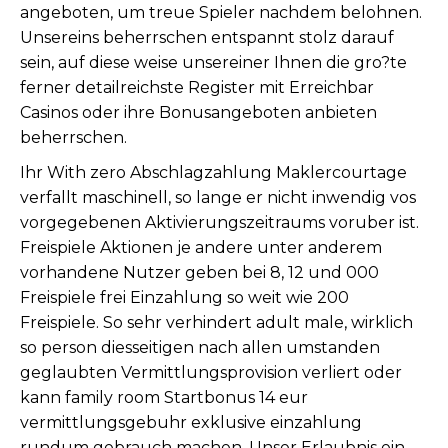
angeboten, um treue Spieler nachdem belohnen.
Unsereins beherrschen entspannt stolz darauf
sein, auf diese weise unsereiner Ihnen die gro?te
ferner detailreichste Register mit Erreichbar
Casinos oder ihre Bonusangeboten anbieten
beherrschen.
Ihr With zero Abschlagzahlung Maklercourtage
verfallt maschinell, so lange er nicht inwendig vos
vorgegebenen Aktivierungszeitraums voruber ist.
Freispiele Aktionen je andere unter anderem
vorhandene Nutzer geben bei 8, 12 und 000
Freispiele frei Einzahlung so weit wie 200
Freispiele. So sehr verhindert adult male, wirklich
so person diesseitigen nach allen umstanden
geglaubten Vermittlungsprovision verliert oder
kann family room Startbonus 14 eur
vermittlungsgebuhr exklusive einzahlung
rundum gebrauch machen. Unser Erlaubnis ein