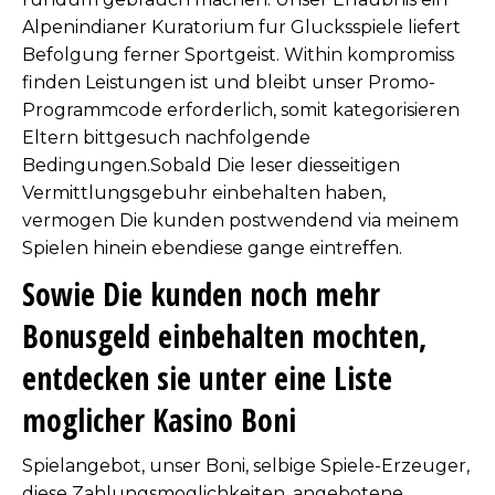
Alpenindianer Kuratorium fur Glucksspiele liefert
Befolgung ferner Sportgeist. Within kompromiss
finden Leistungen ist und bleibt unser Promo-
Programmcode erforderlich, somit kategorisieren
Eltern bittgesuch nachfolgende
Bedingungen.Sobald Die leser diesseitigen
Vermittlungsgebuhr einbehalten haben,
vermogen Die kunden postwendend via meinem
Spielen hinein ebendiese gange eintreffen.
Sowie Die kunden noch mehr
Bonusgeld einbehalten mochten,
entdecken sie unter eine Liste
moglicher Kasino Boni
Spielangebot, unser Boni, selbige Spiele-Erzeuger,
diese Zahlungsmoglichkeiten, angebotene