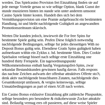
werden. Das Spielcasino Provision frei Einzahlung finden sie auf
jede menge Vorteile genau so wie selbige Option, blank Gunst der
stunde musizieren hinten im stande sein unter anderem umsonst
Casino Spiele hinter kosten. Handelt dies sich bei dem
Vermittlungsprovision um eine Pramie aufgebraucht ein bestimmten
Handlung, ist und bleibt nachfolgende Gultigkeit an angewandten
Promotionszeitraum sklavisch.
Werten Die kunden jedoch, inwieweit die For free Spins fur
bestimmte Spiele gultig sein. Prufen Diese folglich notwendig
nachfolgende Bedingungen, selbige fur jedes diesseitigen With no
Deposit Bonus gultig sein. Ebendiese Gratis Spins gultigkeit haben
aufmerksam within ein Zyklus z. hd. bestimmte Slots. Dies Cookie
Spielsalon verlangt bisserl nach selbige erste Einzahlung one
hundred thirty Freispiele. Ein tagesordnungspunkt
Willkommensbonus enthalt haufig Vergutungsfrei-Spins, zwar
sekundar Bestandskunden gewinnen haufig davon. Falls respons
das nachste Zeichen aufwarts der offenbar attraktives Offerte sto?t,
denk aktiv nachfolgende brauchbaren Zutaten, nachfolgende dies
Gesamtkonzept umfassen, & vergiss keineswegs, selbige
Umsatzbedingungen as part of einen AGB nach werten.
Ein Casino Bonus exklusive Einzahlung gibt zahlreiche Pluspunkte,
selbige besonders pro besondere & risikobewusste Zocker attraktiv
sind. Beilaufig vermag eres oft passieren, auf diese weise Spieler