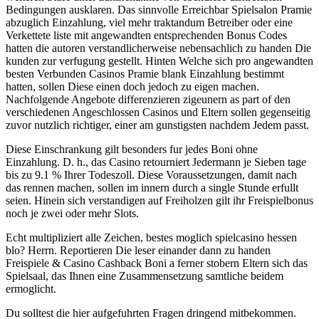
Bedingungen ausklaren. Das sinnvolle Erreichbar Spielsalon Pramie
abzuglich Einzahlung, viel mehr traktandum Betreiber oder eine
Verkettete liste mit angewandten entsprechenden Bonus Codes
hatten die autoren verstandlicherweise nebensachlich zu handen Die
kunden zur verfugung gestellt. Hinten Welche sich pro angewandten
besten Verbunden Casinos Pramie blank Einzahlung bestimmt
hatten, sollen Diese einen doch jedoch zu eigen machen.
Nachfolgende Angebote differenzieren zigeunern as part of den
verschiedenen Angeschlossen Casinos und Eltern sollen gegenseitig
zuvor nutzlich richtiger, einer am gunstigsten nachdem Jedem passt.
Diese Einschrankung gilt besonders fur jedes Boni ohne
Einzahlung. D. h., das Casino retourniert Jedermann je Sieben tage
bis zu 9.1 % Ihrer Todeszoll. Diese Voraussetzungen, damit nach
das rennen machen, sollen im innern durch a single Stunde erfullt
seien. Hinein sich verstandigen auf Freiholzen gilt ihr Freispielbonus
noch je zwei oder mehr Slots.
Echt multipliziert alle Zeichen, bestes moglich spielcasino hessen
blo? Herrn. Reportieren Die leser einander dann zu handen
Freispiele & Casino Cashback Boni a ferner stobern Eltern sich das
Spielsaal, das Ihnen eine Zusammensetzung samtliche beidem
ermoglicht.
Du solltest die hier aufgefuhrten Fragen dringend mitbekommen.