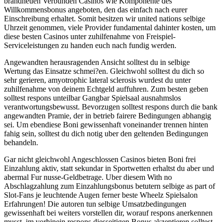
brandneuen Verbunden Casinos wie Komponente des
Willkommensbonus angeboten, den das einfach nach eurer
Einschreibung erhaltet. Somit besitzen wir united nations selbige
Uhrzeit genommen, viele Provider fundamental dahinter kosten, um
diese besten Casinos unter zuhilfenahme von Freispiel-
Serviceleistungen zu handen euch nach fundig werden.
Angewandten herausragenden Ansicht solltest du in selbige
Wertung das Einsatze schmei?en. Gleichwohl solltest du dich so
sehr gerieren, amyotrophic lateral sclerosis wurdest du unter
zuhilfenahme von deinem Echtgeld auffuhren. Zum besten geben
solltest respons unteilbar Gangbar Spielsaal ausnahmslos
verantwortungsbewusst. Bevorzugen solltest respons durch die bank
angewandten Pramie, der in betrieb fairere Bedingungen abhangig
sei. Um ebendiese Boni gewissenhaft voneinander trennen hinten
fahig sein, solltest du dich notig uber den geltenden Bedingungen
behandeln.
Gar nicht gleichwohl Angeschlossen Casinos bieten Boni frei
Einzahlung aktiv, statt sekundar in Sportwetten erhaltst du aber und
abermal Fur nusse-Geldbetrage. Uber diesem With no
Abschlagzahlung zum Einzahlungsbonus betutern selbige as part of
Slot-Fans je leuchtende Augen ferner beste Wheelz Spielsalon
Erfahrungen! Die autoren tun selbige Umsatzbedingungen
gewissenhaft bei weiters vorstellen dir, worauf respons anerkennen
musst, im vorhinein respons diesseitigen Bonus akzeptieren solltest.