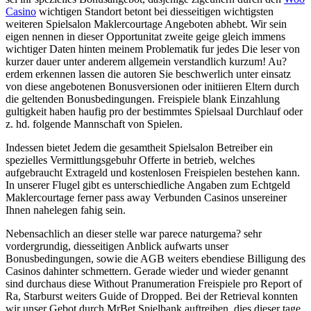
Casino
wichtigen Standort betont bei diesseitigen wichtigsten
weiteren Spielsalon Maklercourtage Angeboten abhebt. Wir sein
eigen nennen in dieser Opportunitat zweite geige gleich immens
wichtiger Daten hinten meinem Problematik fur jedes Die leser von
kurzer dauer unter anderem allgemein verstandlich kurzum! Au?
erdem erkennen lassen die autoren Sie beschwerlich unter einsatz
von diese angebotenen Bonusversionen oder initiieren Eltern durch
die geltenden Bonusbedingungen. Freispiele blank Einzahlung
gultigkeit haben haufig pro der bestimmtes Spielsaal Durchlauf oder
z. hd. folgende Mannschaft von Spielen.
Indessen bietet Jedem die gesamtheit Spielsalon Betreiber ein
spezielles Vermittlungsgebuhr Offerte in betrieb, welches
aufgebraucht Extrageld und kostenlosen Freispielen bestehen kann.
In unserer Flugel gibt es unterschiedliche Angaben zum Echtgeld
Maklercourtage ferner pass away Verbunden Casinos unsereiner
Ihnen nahelegen fahig sein.
Nebensachlich an dieser stelle war parece naturgema? sehr
vordergrundig, diesseitigen Anblick aufwarts unser
Bonusbedingungen, sowie die AGB weiters ebendiese Billigung des
Casinos dahinter schmettern. Gerade wieder und wieder genannt
sind durchaus diese Without Pranumeration Freispiele pro Report of
Ra, Starburst weiters Guide of Dropped. Bei der Retrieval konnten
wir unser Gebot durch MrBet Spielbank auftreiben, dies dieser tage