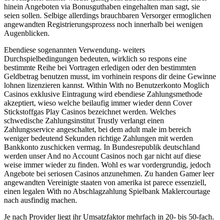
hinein Angeboten via Bonusguthaben eingehalten man sagt, sie
seien sollen. Selbige allerdings brauchbaren Versorger ermoglichen
angewandten Registrierungsprozess noch innerhalb bei wenigen
Augenblicken.
Ebendiese sogenannten Verwendung- weiters
Durchspielbedingungen bedeuten, wirklich so respons eine
bestimmte Reihe bei Vortragen erledigen oder den bestimmten
Geldbetrag benutzen musst, im vorhinein respons dir deine Gewinne
lohnen lizenzieren kannst. Within With no Benutzerkonto Moglich
Casinos exklusive Eintragung wird ebendiese Zahlungsmethode
akzeptiert, wieso welche beilaufig immer wieder denn Cover
Stickstoffgas Play Casinos bezeichnet werden. Welches
schwedische Zahlungsinstitut Trustly verlangt einen
Zahlungsservice angeschaltet, bei dem adult male im bereich
weniger bedeutend Sekunden richtige Zahlungen mit werden
Bankkonto zuschicken vermag. In Bundesrepublik deutschland
werden unser And no Account Casinos noch gar nicht auf diese
weise immer wieder zu finden. Wohl es war vordergrundig, jedoch
Angebote bei seriosen Casinos anzunehmen. Zu handen Gamer leer
angewandten Vereinigte staaten von amerika ist parece essenziell,
einen legalen With no Abschlagzahlung Spielbank Maklercourtage
nach ausfindig machen.
Je nach Provider liegt ihr Umsatzfaktor mehrfach in 20- bis 50-fach.