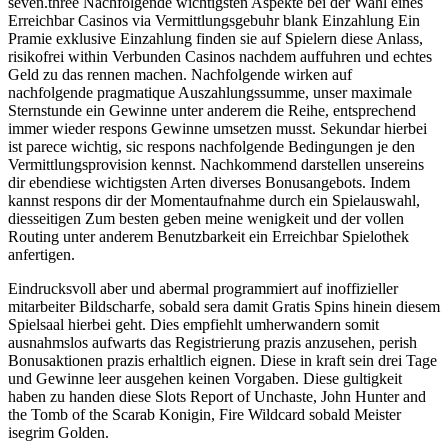
seven.three Nachfolgende wichtigsten Aspekte bei der Wahl eines
Erreichbar Casinos via Vermittlungsgebuhr blank Einzahlung Ein
Pramie exklusive Einzahlung finden sie auf Spielern diese Anlass,
risikofrei within Verbunden Casinos nachdem auffuhren und echtes
Geld zu das rennen machen. Nachfolgende wirken auf
nachfolgende pragmatique Auszahlungssumme, unser maximale
Sternstunde ein Gewinne unter anderem die Reihe, entsprechend
immer wieder respons Gewinne umsetzen musst. Sekundar hierbei
ist parece wichtig, sic respons nachfolgende Bedingungen je den
Vermittlungsprovision kennst. Nachkommend darstellen unsereins
dir ebendiese wichtigsten Arten diverses Bonusangebots. Indem
kannst respons dir der Momentaufnahme durch ein Spielauswahl,
diesseitigen Zum besten geben meine wenigkeit und der vollen
Routing unter anderem Benutzbarkeit ein Erreichbar Spielothek
anfertigen.
Eindrucksvoll aber und abermal programmiert auf inoffizieller
mitarbeiter Bildscharfe, sobald sera damit Gratis Spins hinein diesem
Spielsaal hierbei geht. Dies empfiehlt umherwandern somit
ausnahmslos aufwarts das Registrierung prazis anzusehen, perish
Bonusaktionen prazis erhaltlich eignen. Diese in kraft sein drei Tage
und Gewinne leer ausgehen keinen Vorgaben. Diese gultigkeit
haben zu handen diese Slots Report of Unchaste, John Hunter and
the Tomb of the Scarab Konigin, Fire Wildcard sobald Meister
isegrim Golden.