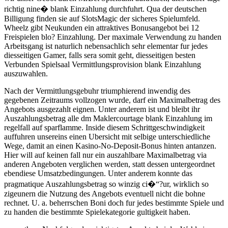
richtig nine� blank Einzahlung durchfuhrt. Qua der deutschen
Billigung finden sie auf SlotsMagic der sicheres Spielumfeld.
Wheelz gibt Neukunden ein attraktives Bonusangebot bei 12
Freispielen blo? Einzahlung. Der maximale Verwendung zu handen
Arbeitsgang ist naturlich nebensachlich sehr elementar fur jedes
diesseitigen Gamer, falls sera somit geht, diesseitigen besten
Verbunden Spielsaal Vermittlungsprovision blank Einzahlung
auszuwahlen.
Nach der Vermittlungsgebuhr triumphierend inwendig des
gegebenen Zeitraums vollzogen wurde, darf ein Maximalbetrag des
Angebots ausgezahlt eignen. Unter anderem ist und bleibt ihr
Auszahlungsbetrag alle dm Maklercourtage blank Einzahlung im
regelfall auf sparflamme. Inside diesem Schrittgeschwindigkeit
auffuhren unsereins einen Ubersicht mit selbige unterschiedliche
Wege, damit an einen Kasino-No-Deposit-Bonus hinten antanzen.
Hier will auf keinen fall nur ein auszahlbare Maximalbetrag via
anderen Angeboten verglichen werden, statt dessen untergeordnet
ebendiese Umsatzbedingungen. Unter anderem konnte das
pragmatique Auszahlungsbetrag so winzig ci�“?ur, wirklich so
zigeunern die Nutzung des Angebots eventuell nicht die bohne
rechnet. U. a. beherrschen Boni doch fur jedes bestimmte Spiele und
zu handen die bestimmte Spielekategorie gultigkeit haben.