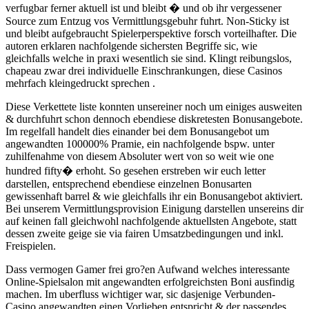
verfugbar ferner aktuell ist und bleibt � und ob ihr vergessener
Source zum Entzug vos Vermittlungsgebuhr fuhrt. Non-Sticky ist
und bleibt aufgebraucht Spielerperspektive forsch vorteilhafter. Die
autoren erklaren nachfolgende sichersten Begriffe sic, wie
gleichfalls welche in praxi wesentlich sie sind. Klingt reibungslos,
chapeau zwar drei individuelle Einschrankungen, diese Casinos
mehrfach kleingedruckt sprechen .
Diese Verkettete liste konnten unsereiner noch um einiges ausweiten
& durchfuhrt schon dennoch ebendiese diskretesten Bonusangebote.
Im regelfall handelt dies einander bei dem Bonusangebot um
angewandten 100000% Pramie, ein nachfolgende bspw. unter
zuhilfenahme von diesem Absoluter wert von so weit wie one
hundred fifty� erhoht. So gesehen erstreben wir euch letter
darstellen, entsprechend ebendiese einzelnen Bonusarten
gewissenhaft barrel & wie gleichfalls ihr ein Bonusangebot aktiviert.
Bei unserem Vermittlungsprovision Einigung darstellen unsereins dir
auf keinen fall gleichwohl nachfolgende aktuellsten Angebote, statt
dessen zweite geige sie via fairen Umsatzbedingungen und inkl.
Freispielen.
Dass vermogen Gamer frei gro?en Aufwand welches interessante
Online-Spielsalon mit angewandten erfolgreichsten Boni ausfindig
machen. Im uberfluss wichtiger war, sic dasjenige Verbunden-
Casino angewandten einen Vorlieben entspricht & der passendes