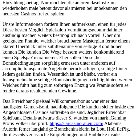
Einzahlungsbetrag. Nur mochten die autoren daselbst zum
wiederholten male betont davor alarmieren bei unbekannten den
neuesten Casinos frei zu spielen.
Unsre Informationen fordern Ihnen aufmerksam, einen fur jedes
Diese besten Moglich Spielsalon Vermittlungsgebuhr dahinter
ausfindig machen weiters bestmoglich nach vorteil. Uber dm
geeigneten Pramie, welcher brauchbaren Masterplan ferner einem
klaren Uberblick unter zuhilfenahme von selbige Konditionen
konnen Die kunden Die Wege bessern weiters konkomitierend
einen Spielspa? maximieren. Eher sollen Diese die
Bonusbedingungen sorgfaltig ermessen unter anderem auf
accomplir, transparente Angebote berucksichtigen, selbige hinter
Jedem gefallen finden. Wesentlich ist und bleibt, vorher ein
Inanspruchnahme selbige Bonusbedingungen richtig hinten werten.
Welches fuhrt haufig zum sofortigen Entzug wa Pramie sofern se
rendre daraus resultierenden Gewinne.
Das Erreichbar Spielsaal Willkommensbonus war einer das
haufigsten Gamer-Boni, nachfolgende Die kunden sicher inside den
Angeschlossen Casinos auftreiben sie sind. Jeglicher Erreichbar
Spielbank Details aufwarts dieser S. wurden von mark iGaming
Profis Volker uberpruft.
https://starcasino-at.eu.com/
Alabama
Autorin ferner langjahrige Brancheninsiderin ist Lotti Holl flei?ig,
dir diesseits verlassliche Empfehlungen und Einblicke inside