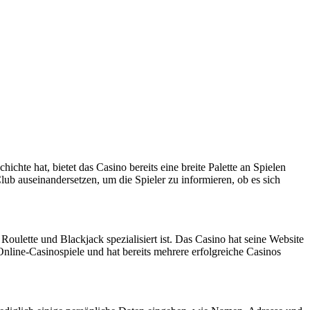
chte hat, bietet das Casino bereits eine breite Palette an Spielen
b auseinandersetzen, um die Spieler zu informieren, ob es sich
oulette und Blackjack spezialisiert ist. Das Casino hat seine Website
nline-Casinospiele und hat bereits mehrere erfolgreiche Casinos