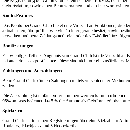
Die Registrierung bei Grand Club ist ein schneller Prozess, der inn
Geburtsdatum, sowie einen Benutzernamen und ein Passwort wählen. Na
Konto-Features
Das Konto bei Grand Club bietet eine Vielzahl an Funktionen, die d
aktualisieren, überprüfen, wie viel Geld er gerade besitzt, sowie b
verwalten und neue Zahlungsmethoden oder das E-Wallet hinzufügen
Bonifizierungen
Ein wichtiger Teil des Angebots von Grand Club ist die Vielzahl an 
hat auch den Jackpot-Chance. Diese sind nicht nur ein zusätzliches 
Zahlungen und Auszahlungen
Beim Grand Club können Zahlungen mittels verschiedener Methoden e
zahlen.
Die Auszahlung ist einfach vorgenommen werden kann: nachdem ein An
95% an, was bedeutet das 5 % der Summe als Gebühren erhoben wir
Spielarten
Grand Club hat in seinen Registrierungen über eine Vielzahl an Auto
Roulette-, Blackjack- und Videopokertitel.