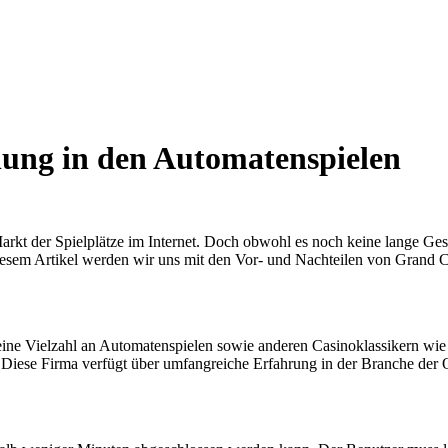
ung in den Automatenspielen
kt der Spielplätze im Internet. Doch obwohl es noch keine lange Geschi
sem Artikel werden wir uns mit den Vor- und Nachteilen von Grand Clu
ine Vielzahl an Automatenspielen sowie anderen Casinoklassikern wie R
 Diese Firma verfügt über umfangreiche Erfahrung in der Branche der O