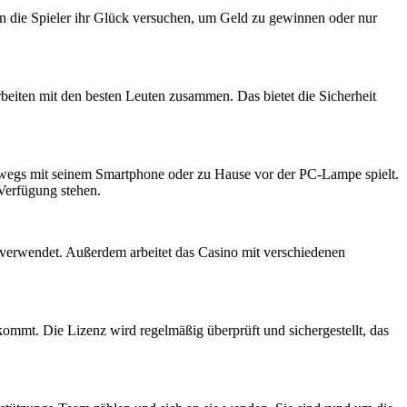
n die Spieler ihr Glück versuchen, um Geld zu gewinnen oder nur
eiten mit den besten Leuten zusammen. Das bietet die Sicherheit
erwegs mit seinem Smartphone oder zu Hause vor der PC-Lampe spielt.
 Verfügung stehen.
te verwendet. Außerdem arbeitet das Casino mit verschiedenen
ommt. Die Lizenz wird regelmäßig überprüft und sichergestellt, das