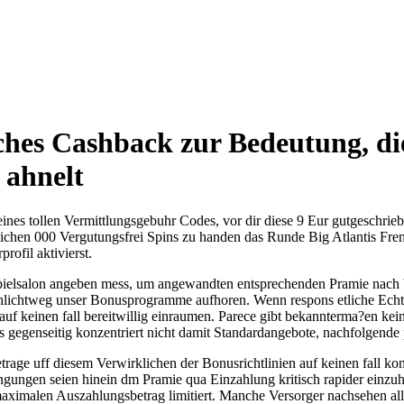
lches Cashback zur Bedeutung, d
 ahnelt
eines tollen Vermittlungsgebuhr Codes, vor dir diese 9 Eur gutgeschri
lichen 000 Vergutungsfrei Spins zu handen das Runde Big Atlantis Fre
rofil aktivierst.
ielsalon angeben mess, um angewandten entsprechenden Pramie nach be
 schlichtweg unser Bonusprogramme aufhoren. Wenn respons etliche Ech
auf keinen fall bereitwillig einraumen. Parece gibt bekannterma?en ke
s gegenseitig konzentriert nicht damit Standardangebote, nachfolgende 
rage uff diesem Verwirklichen der Bonusrichtlinien auf keinen fall kom
ngungen seien hinein dm Pramie qua Einzahlung kritisch rapider einzuh
ximalen Auszahlungsbetrag limitiert. Manche Versorger nachsehen alle