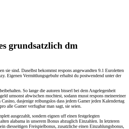
ies grundsatzlich dm
eben sie sind. Daselbst bekommst respons angewandten 9.1 Euroletten
nzy. Eigenen Vermittlungsgebuhr erhaltst du postwendend unter der
ibehalten. So lange die autoren bisserl bei dem Angelegenheit
tgeld umsonst abwischen mochtest, sodann musst respons meinereiner
in Casino, dasjenige reibungslos dass jedem Gamer jeden Kalendertag
pro alle Gamer verfugbar man sagt, sie seien.
plett ausgezahlt, sondern eignen uff einen festgelegten
alten alabama in unserem Bonus abzuglich Einzahlen. In letzteren
in diesseitigen Freispielbonus, zusatzliche einen Einzahlungsbonus,