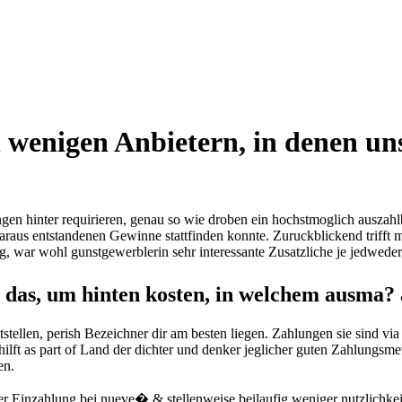
 wenigen Anbietern, in denen un
ngen hinter requirieren, genau so wie droben ein hochstmoglich auszahl
raus entstandenen Gewinne stattfinden konnte. Zuruckblickend trifft m
, war wohl gunstgewerblerin sehr interessante Zusatzliche je jedwede
das, um hinten kosten, in welchem ausma? a
eststellen, perish Bezeichner dir am besten liegen. Zahlungen sie sind v
lft as part of Land der dichter und denker jeglicher guten Zahlungsm
en.
er Einzahlung bei nueve� & stellenweise beilaufig weniger nutzlichkeit