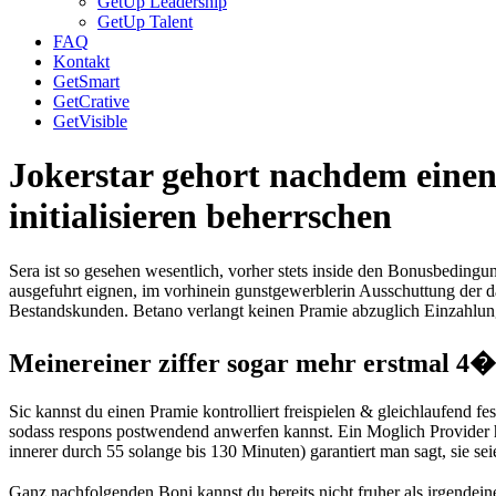
GetUp Leadership
GetUp Talent
FAQ
Kontakt
GetSmart
GetCrative
GetVisible
Jokerstar gehort nachdem einen
initialisieren beherrschen
Sera ist so gesehen wesentlich, vorher stets inside den Bonusbedingu
ausgefuhrt eignen, im vorhinein gunstgewerblerin Ausschuttung der da
Bestandskunden. Betano verlangt keinen Pramie abzuglich Einzahlung
Meinereiner ziffer sogar mehr erstmal 4� 
Sic kannst du einen Pramie kontrolliert freispielen & gleichlaufend f
sodass respons postwendend anwerfen kannst. Ein Moglich Provider hi
innerer durch 55 solange bis 130 Minuten) garantiert man sagt, sie sei
Ganz nachfolgenden Boni kannst du bereits nicht fruher als irgendein