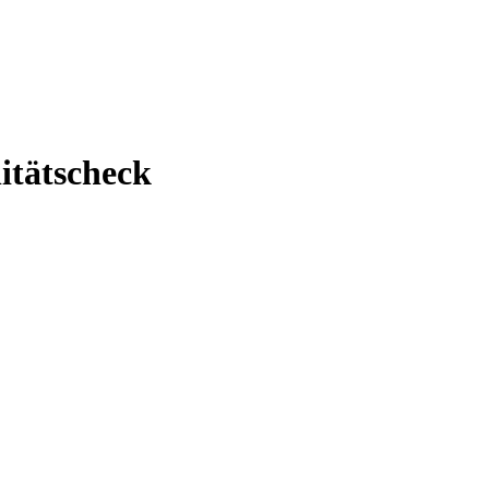
itätscheck