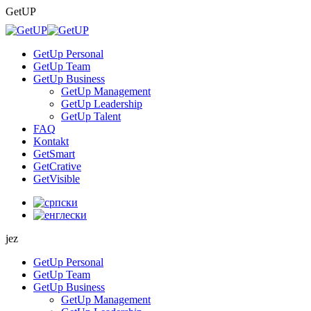
Skip
GetUP
to
content
GetUp Personal
GetUp Team
GetUp Business
GetUp Management
GetUp Leadership
GetUp Talent
FAQ
Kontakt
GetSmart
GetCrative
GetVisible
jez
GetUp Personal
GetUp Team
GetUp Business
GetUp Management