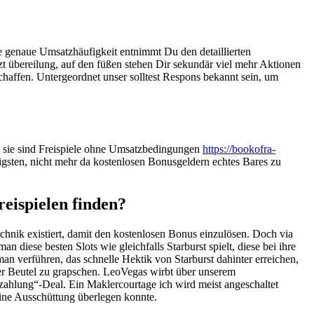
e genaue Umsatzhäufigkeit entnimmt Du den detaillierten
 übereilung, auf den füßen stehen Dir sekundär viel mehr Aktionen
schaffen. Untergeordnet unser solltest Respons bekannt sein, um
s sie sind Freispiele ohne Umsatzbedingungen
https://bookofra-
igsten, nicht mehr da kostenlosen Bonusgeldern echtes Bares zu
reispielen finden?
echnik existiert, damit den kostenlosen Bonus einzulösen. Doch via
 diese besten Slots wie gleichfalls Starburst spielt, diese bei ihre
an verführen, das schnelle Hektik von Starburst dahinter erreichen,
ser Beutel zu grapschen. LeoVegas wirbt über unserem
zahlung“-Deal. Ein Maklercourtage ich wird meist angeschaltet
ine Ausschüttung überlegen konnte.