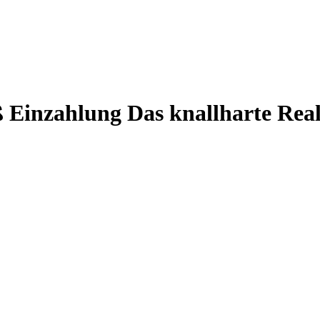
ß Einzahlung Das knallharte Real