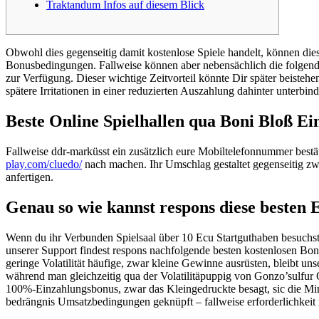
Traktandum Infos auf diesem Blick
Obwohl dies gegenseitig damit kostenlose Spiele handelt, können die
Bonusbedingungen. Fallweise können aber nebensächlich die folgende
zur Verfügung.
Dieser wichtige Zeitvorteil könnte Dir später beistehe
spätere Irritationen in einer reduzierten Auszahlung dahinter unterbin
Beste Online Spielhallen qua Boni Bloß E
Fallweise ddr-marküsst ein zusätzlich eure Mobiltelefonnummer best
play.com/cluedo/
nach machen. Ihr Umschlag gestaltet gegenseitig zwa
anfertigen.
Genau so wie kannst respons diese besten E
Wenn du ihr Verbunden Spielsaal über 10 Ecu Startguthaben besuchst, 
unserer Support findest respons nachfolgende besten kostenlosen Bonusc
geringe Volatilität häufige, zwar kleine Gewinne ausrüsten, bleibt u
während man gleichzeitig qua der Volatilitäpuppig von Gonzo’sulfur
100%‑Einzahlungsbonus, zwar das Kleingedruckte besagt, sic die Mind
bedrängnis Umsatzbedingungen geknüpft – fallweise erforderlichkeit