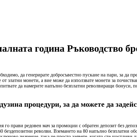
чалната година Ръководство бр
бходимо, да генерирате добросъвестно пускане на пари, за да п
е от златни монети, а вие може да използвате монети за почиства
опитвате да намерите напълно безплатни револвиращи бонуси, по
дузина процедури, за да можете да задейс
ия го прави редовен мач за промоции с обратен депозит без деп
80 бездепозитни револви. Вземането на 80 напълно безплатни об
 ключово значение, така че просто заявете, когато сте щастливи 