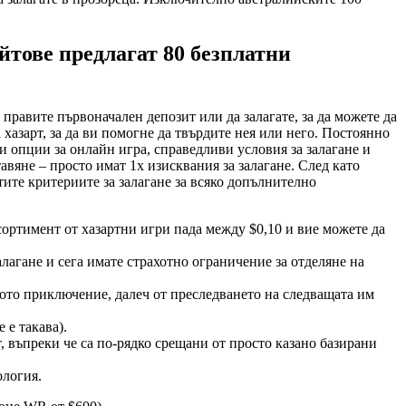
айтове предлагат 80 безплатни
правите първоначален депозит или да залагате, за да можете да
 хазарт, за да ви помогне да твърдите нея или него. Постоянно
и опции за онлайн игра, справедливи условия за залагане и
авяне – просто имат 1x изисквания за залагане. След като
тите критериите за залагане за всяко допълнително
сортимент от хазартни игри пада между $0,10 и вие можете да
лагане и сега имате страхотно ограничение за отделяне на
вото приключение, далеч от преследването на следващата им
 е такава).
 въпреки че са по-рядко срещани от просто казано базирани
ология.