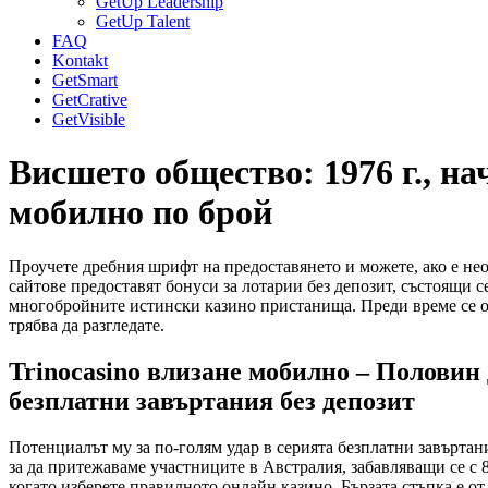
GetUp Leadership
GetUp Talent
FAQ
Kontakt
GetSmart
GetCrative
GetVisible
Висшето общество: 1976 г., на
мобилно по брой
Проучете дребния шрифт на предоставянето и можете, ако е нео
сайтове предоставят бонуси за лотарии без депозит, състоящи с
многобройните истински казино пристанища.
Преди време се 
трябва да разгледате.
Trinocasino влизане мобилно – Половин 
безплатни завъртания без депозит
Потенциалът му за по-голям удар в серията безплатни завъртан
за да притежаваме участниците в Австралия, забавляващи се с 
когато изберете правилното онлайн казино. Бързата стъпка е от