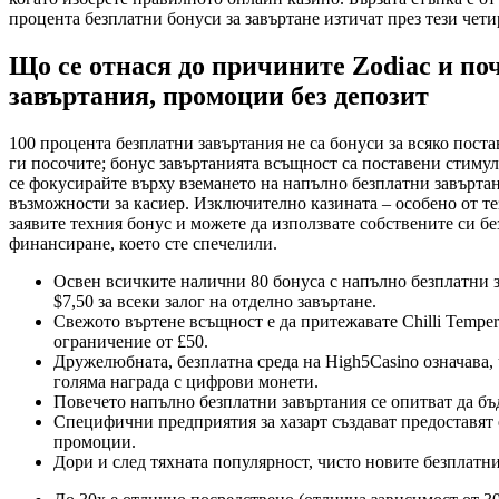
процента безплатни бонуси за завъртане изтичат през тези четир
Що се отнася до причините Zodiac и поч
завъртания, промоции без депозит
100 процента безплатни завъртания не са бонуси за всяко поста
ги посочите; бонус завъртанията всъщност са поставени стимули
се фокусирайте върху вземането на напълно безплатни завъртан
възможности за касиер. Изключително казината – особено от тез
заявите техния бонус и можете да използвате собствените си бе
финансиране, което сте спечелили.
Освен всичките налични 80 бонуса с напълно безплатни з
$7,50 за всеки залог на отделно завъртане.
Свежото въртене всъщност е да притежавате Chilli Temper
ограничение от £50.
Дружелюбната, безплатна среда на High5Casino означава, 
голяма награда с цифрови монети.
Повечето напълно безплатни завъртания се опитват да бъд
Специфични предприятия за хазарт създават предоставят 
промоции.
Дори и след тяхната популярност, чисто новите безплатн