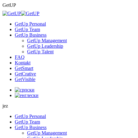
Skip
GetUP
to
content
GetUp Personal
GetUp Team
GetUp Business
GetUp Management
GetUp Leadership
GetUp Talent
FAQ
Kontakt
GetSmart
GetCrative
GetVisible
jez
GetUp Personal
GetUp Team
GetUp Business
GetUp Management