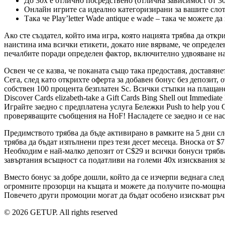
До 30x е отлично посредствено (отлична зависимост от 3
Онлайн игрите са идеално категоризирани за вашите слото
Така че Play’letter Wade antique е wade – така че можете 
Ако сте създател, който има игра, която нацията трябва да отк
наистина има всички етикети, докато ние вярваме, че определе
печалбите поради определен фактор, включително удвояване на
Освен че се казва, че поканата също така предоставя, доставян
Сега, след като открихте оферта за добавен бонус без депозит, 
собствен 100 процента безплатен Sc. Всички стъпки на плащане A
Discover Cards elizabeth-take a Gift Cards Bing Shell out Immedia
Играйте заедно с предплатена услуга Бележки Push to help you 
проверяващите съобщения на HoF! Насладете се заедно и се на
Предимството трябва да бъде активирано в рамките на 5 дни след
трябва да бъдат изпълнени през тези десет месеца. Вноска от $
Необходим е най-малко депозит от C$29 и всички бонуси трябв
завъртания всъщност са податливи на големи 40x изисквания за
Вместо бонус за добре дошли, който да се изчерпи веднага след
огромните прозорци на къщата и можете да получите по-мощна 
Повечето други промоции могат да бъдат особено изискват ръч
© 2026 GETUP. All rights reserved