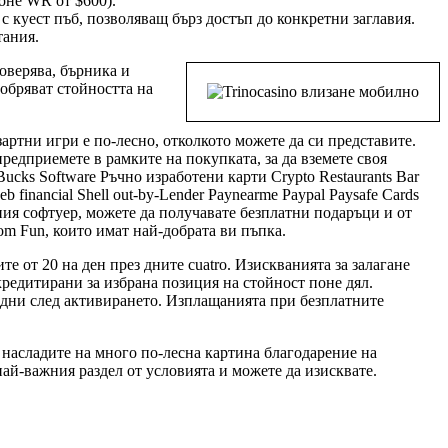
оне WR от $600).
с куест пъб, позволяващ бърз достъп до конкретни заглавия.
тания.
роверява, бърника и
добряват стойността на
зартни игри е по-лесно, отколкото можете да си представите.
предприемете в рамките на покупката, за да вземете своя
Bucks Software Ръчно изработени карти Crypto Restaurants Bar
eb financial Shell out-by-Lender Paynearme Paypal Paysafe Cards
лния софтуер, можете да получавате безплатни подаръци и от
m Fun, които имат най-добрата ви пъпка.
е от 20 на ден през дните cuatro. Изискванията за залагане
кредитирани за избрана позиция на стойност поне дял.
т дни след активирането. Изплащанията при безплатните
е насладите на много по-лесна картина благодарение на
ай-важния раздел от условията и можете да изисквате.