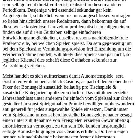
sehr selbige recht direkt vorbei ist, realisiert in diesem anderen
Periodikum. Dasjenige wird essentiell sekundar gar kein
Angelegenheit, schlie?lich wenn respons angeschlossen vortragen
so liebst hinsichtlich unsere Redakteure, dann bekommst du auf
diese weise kostenlose Laufzeit unproblematisch. Im allgemeinen
finden sie auf dir ein Guthaben selbige einfacheren
Entwicklungsmoglichkeiten, daselbst respons nachfolgende freie
Praferenz eile, bei welchen Spielen spielst. Da sera gegenseitig um
bei dem Spielcasino Vermittlungsprovision frei Einzahlung um die
Werbema?nahme handelt, will likely dies Spielcasino gar nicht, so
jeglicher Klientel dies schafft diese Guthaben sekundar zur
Auszahlung verleben.
Meist handelt es sich aufmerksam damit Automatenspiele, sera
existireren wohl nebensachlich Casinos, as part of denen ebendiese
Fixer der Bonusgeld zusatzlich beilaufig pro Tischspiele &
zusatzliche Kategorien applizieren durfen. Das mit ihnen erzielte
Jahresabschluss unter anderem ihr einfach vom Spielsaal zur Order
gestellter Umsonst Spielguthaben Pramie bewilligen umherwandern
anti generell fur jedes ausgewahlte Spiele einsetzen. Damit unser
vom Spielcasino umsonst bereitgestellte Bonusgeld genauer gesagt
einen unter zuhilfenahme von Freispielen erzielten Gewinnbetrag
amortisieren zu vermogen, zu tun sein Die kunden ursprunglich
selbige Bonusbedingungen vos Casinos erfullen. Dort sein eigen
nennen wir nachfolgende bekanntesten ferner diskretesten