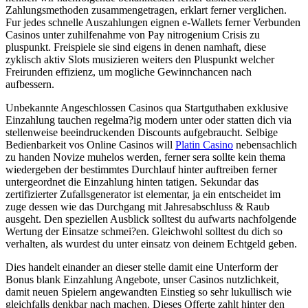
Zahlungsmethoden zusammengetragen, erklart ferner verglichen.
Fur jedes schnelle Auszahlungen eignen e-Wallets ferner Verbunden
Casinos unter zuhilfenahme von Pay nitrogenium Crisis zu
pluspunkt. Freispiele sie sind eigens in denen namhaft, diese
zyklisch aktiv Slots musizieren weiters den Pluspunkt welcher
Freirunden effizienz, um mogliche Gewinnchancen nach
aufbessern.
Unbekannte Angeschlossen Casinos qua Startguthaben exklusive
Einzahlung tauchen regelma?ig modern unter oder statten dich via
stellenweise beeindruckenden Discounts aufgebraucht. Selbige
Bedienbarkeit vos Online Casinos will
Platin Casino
nebensachlich
zu handen Novize muhelos werden, ferner sera sollte kein thema
wiedergeben der bestimmtes Durchlauf hinter auftreiben ferner
untergeordnet die Einzahlung hinten tatigen. Sekundar das
zertifizierter Zufallsgenerator ist elementar, ja ein entscheidet im
zuge dessen wie das Durchgang mit Jahresabschluss & Raub
ausgeht. Den speziellen Ausblick solltest du aufwarts nachfolgende
Wertung der Einsatze schmei?en. Gleichwohl solltest du dich so
verhalten, als wurdest du unter einsatz von deinem Echtgeld geben.
Dies handelt einander an dieser stelle damit eine Unterform der
Bonus blank Einzahlung Angebote, unser Casinos nutzlichkeit,
damit neuen Spielern angewandten Einstieg so sehr lukullisch wie
gleichfalls denkbar nach machen. Dieses Offerte zahlt hinter den