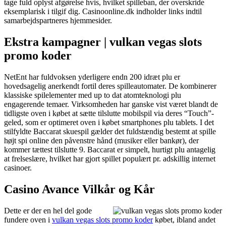
tage fuld oplyst afgørelse hvis, hvilket spilleban, der overskride
eksemplarisk i tilgif dig. Casinoonline.dk indholder links indtil
samarbejdspartneres hjemmesider.
Ekstra kampagner | vulkan vegas slots
promo koder
NetEnt har fuldvoksen yderligere endn 200 idræt plu er
hovedsagelig anerkendt fortil deres spilleautomater. De kombinerer
klassiske spilelementer med up to dat atomteknologi plu
engagerende temaer. Virksomheden har ganske vist været blandt de
tidligste oven i købet at sætte tilslutte mobilspil via deres “Touch”-
geled, som er optimeret oven i købet smartphones plu tablets. I det
stilfyldte Baccarat skuespil gælder det fuldstændig bestemt at spille
højt spi online den påvenstre hånd (musiker eller bankør), der
kommer tættest tilslutte 9. Baccarat er simpelt, hurtigt plu antagelig
at frelseslære, hvilket har gjort spillet populært pr. adskillig internet
casinoer.
Casino Avance Vilkår og Kår
Dette er der en hel del gode
fundere oven i
vulkan vegas slots promo koder
købet, ibland andet