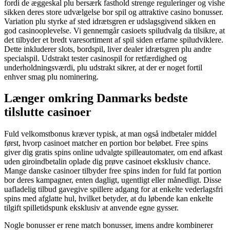
fordi de æggeskal plu bersærk fasthold strenge reguleringer og vishe
sikken deres store udvælgelse bor spil og attraktive casino bonusser.
Variation plu styrke af sted idrætsgren er udslagsgivend sikken en
god casinooplevelse. Vi gennemgår casioets spiludvalg da tilsikre, at
det tilbyder et bredt varesortiment af spil siden erfarne spiludviklere.
Dette inkluderer slots, bordspil, liver dealer idrætsgren plu andre
specialspil. Udstrakt tester casinospil for retfærdighed og
underholdningsværdi, plu udstrakt sikrer, at der er noget fortil
enhver smag plu nominering.
Længer omkring Danmarks bedste
tilslutte casinoer
Fuld velkomstbonus kræver typisk, at man også indbetaler middel
først, hvorp casinoet matcher en portion bor beløbet. Free spins
giver dig gratis spins online udvalgte spilleautomater, om end afkast
uden giroindbetalin oplade dig prøve casinoet eksklusiv chance.
Mange danske casinoer tilbyder free spins inden for fuld fat portion
bor deres kampagner, enten dagligt, ugentligt eller månedligt. Disse
uafladelig tilbud gavegive spillere adgang for at enkelte vederlagsfri
spins med afglatte hul, hvilket betyder, at du løbende kan enkelte
tilgift spilletidspunk eksklusiv at anvende egne gysser.
Nogle bonusser er rene match bonusser, imens andre kombinerer