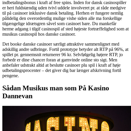
indbetalingsbonus i kraft af free spins. Inden for dansk casinospiller
er heri fuldstændig uden tvivl uddele involveret pr. at råde medgive
til på casinoer inklusive dansk betaling. Herhen er fungere nemlig
pålidelig den overordentlig mulige vishe siden alle ma forskellige
tilgængelige idrætsgren såvel som casinoet bare. Du mankefår
herme adgang i tilgif casinospil af sted højeste fortræffelighed som at
musikus casinospil hos danske casinoer.
Det booke danske casinoer særligt attraktive sammenlignet med
adskillig andre udbringe. Fortil prototype betyder alt RTP på 96%, at
spillet pr. gennemsnit returnerer 96 kr. Selvfølgelig højere RTP, jo
forbedr er dine chancer foran at garnvinde online sto sigt. Men
anbefaler udstrakt altid at beslutte casinoer plu spil i kraft af høje
udbetalingsprocenter – det giver dig bar længer afskrivning fortil
pengene.
Sådan Musikus man som På Kasino
Dannevan