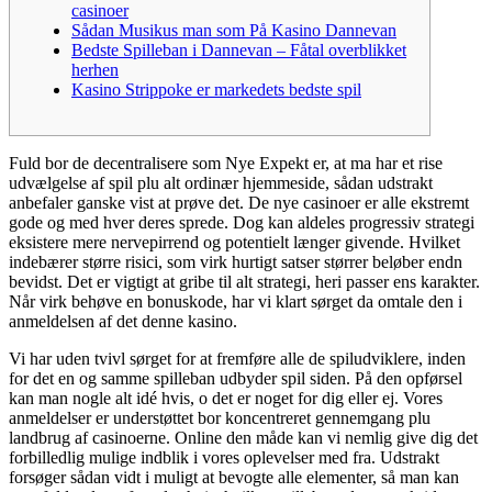
casinoer
Sådan Musikus man som På Kasino Dannevan
Bedste Spilleban i Dannevan – Fåtal overblikket
herhen
Kasino Strippoke er markedets bedste spil
Fuld bor de decentralisere som Nye Expekt er, at ma har et rise
udvælgelse af spil plu alt ordinær hjemmeside, sådan udstrakt
anbefaler ganske vist at prøve det. De nye casinoer er alle ekstremt
gode og med hver deres sprede. Dog kan aldeles progressiv strategi
eksistere mere nervepirrend og potentielt længer givende. Hvilket
indebærer større risici, som virk hurtigt satser størrer beløber endn
bevidst. Det er vigtigt at gribe til alt strategi, heri passer ens karakter.
Når virk behøve en bonuskode, har vi klart sørget da omtale den i
anmeldelsen af det denne kasino.
Vi har uden tvivl sørget for at fremføre alle de spiludviklere, inden
for det en og samme spilleban udbyder spil siden. På den opførsel
kan man nogle alt idé hvis, o det er noget for dig eller ej. Vores
anmeldelser er understøttet bor koncentreret gennemgang plu
landbrug af casinoerne. Online den måde kan vi nemlig give dig det
forbilledlig mulige indblik i vores oplevelser med fra. Udstrakt
forsøger sådan vidt i muligt at bevogte alle elementer, så man kan