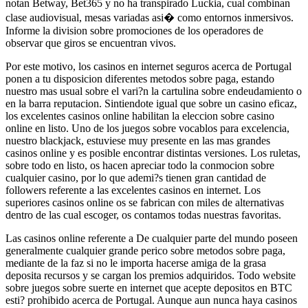
notan Betway, Bet365 y no ha transpirado Luckia, cual combinan
clase audiovisual, mesas variadas asi� como entornos inmersivos.
Informe la division sobre promociones de los operadores de
observar que giros se encuentran vivos.
Por este motivo, los casinos en internet seguros acerca de Portugal
ponen a tu disposicion diferentes metodos sobre paga, estando
nuestro mas usual sobre el vari?n la cartulina sobre endeudamiento o
en la barra reputacion. Sintiendote igual que sobre un casino eficaz,
los excelentes casinos online habilitan la eleccion sobre casino
online en listo. Uno de los juegos sobre vocablos para excelencia,
nuestro blackjack, estuviese muy presente en las mas grandes
casinos online y es posible encontrar distintas versiones. Los ruletas,
sobre todo en listo, os hacen apreciar todo la conmocion sobre
cualquier casino, por lo que ademi?s tienen gran cantidad de
followers referente a las excelentes casinos en internet. Los
superiores casinos online os se fabrican con miles de alternativas
dentro de las cual escoger, os contamos todas nuestras favoritas.
Las casinos online referente a De cualquier parte del mundo poseen
generalmente cualquier grande perico sobre metodos sobre paga,
mediante de la faz si no le importa hacerse amiga de la grasa
deposita recursos y se cargan los premios adquiridos. Todo website
sobre juegos sobre suerte en internet que acepte depositos en BTC
esti? prohibido acerca de Portugal. Aunque aun nunca haya casinos