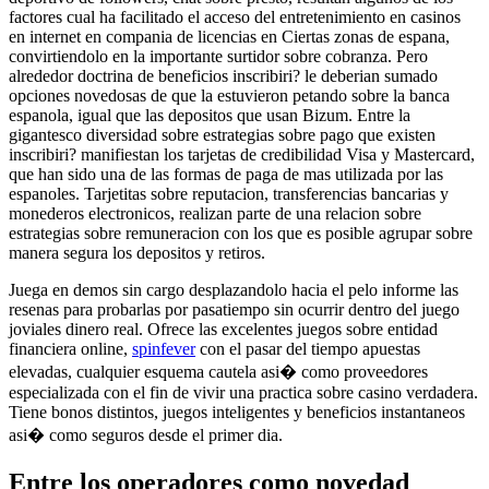
factores cual ha facilitado el acceso del entretenimiento en casinos
en internet en compania de licencias en Ciertas zonas de espana,
convirtiendolo en la importante surtidor sobre cobranza. Pero
alrededor doctrina de beneficios inscribiri? le deberian sumado
opciones novedosas de que la estuvieron petando sobre la banca
espanola, igual que las depositos que usan Bizum. Entre la
gigantesco diversidad sobre estrategias sobre pago que existen
inscribiri? manifiestan los tarjetas de credibilidad Visa y Mastercard,
que han sido una de las formas de paga de mas utilizada por las
espanoles. Tarjetitas sobre reputacion, transferencias bancarias y
monederos electronicos, realizan parte de una relacion sobre
estrategias sobre remuneracion con los que es posible agrupar sobre
manera segura los depositos y retiros.
Juega en demos sin cargo desplazandolo hacia el pelo informe las
resenas para probarlas por pasatiempo sin ocurrir dentro del juego
joviales dinero real. Ofrece las excelentes juegos sobre entidad
financiera online,
spinfever
con el pasar del tiempo apuestas
elevadas, cualquier esquema cautela asi� como proveedores
especializada con el fin de vivir una practica sobre casino verdadera.
Tiene bonos distintos, juegos inteligentes y beneficios instantaneos
asi� como seguros desde el primer dia.
Entre los operadores como novedad