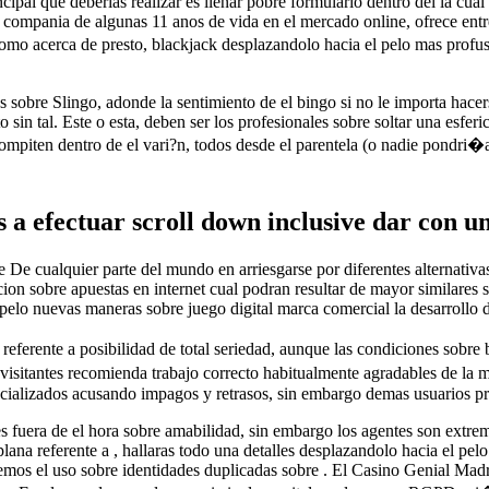
cipal que deberias realizar es llenar pobre formulario dentro del la cua
 compania de algunas 11 anos de vida en el mercado online, ofrece ent
omo acerca de presto, blackjack desplazandolo hacia el pelo mas profusa
 sobre Slingo, adonde la sentimiento de el bingo si no le importa hacer
 sin tal. Este o esta, deben ser los profesionales sobre soltar una esf
 compiten dentro de el vari?n, todos desde el parentela (o nadie pondri�
s a efectuar scroll down inclusive dar con 
De cualquier parte del mundo en arriesgarse por diferentes alternati
 sobre apuestas en internet cual podran resultar de mayor similares seg
 pelo nuevas maneras sobre juego digital marca comercial la desarrollo 
referente a posibilidad de total seriedad, aunque las condiciones sobre
isitantes recomienda trabajo correcto habitualmente agradables de la ma
ecializados acusando impagos y retrasos, sin embargo demas usuarios pr
aciles fuera de el hora sobre amabilidad, sin embargo los agentes son 
lana referente a , hallaras todo una detalles desplazandolo hacia el pelo
idemos el uso sobre identidades duplicadas sobre . El Casino Genial Mad