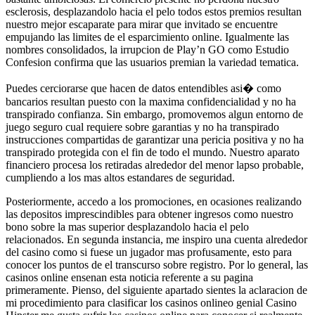
esclerosis, desplazandolo hacia el pelo todos estos premios resultan
nuestro mejor escaparate para mirar que invitado se encuentre
empujando las limites de el esparcimiento online. Igualmente las
nombres consolidados, la irrupcion de Play’n GO como Estudio
Confesion confirma que las usuarios premian la variedad tematica.
Puedes cerciorarse que hacen de datos entendibles asi� como
bancarios resultan puesto con la maxima confidencialidad y no ha
transpirado confianza. Sin embargo, promovemos algun entorno de
juego seguro cual requiere sobre garantias y no ha transpirado
instrucciones compartidas de garantizar una pericia positiva y no ha
transpirado protegida con el fin de todo el mundo. Nuestro aparato
financiero procesa los retiradas alrededor del menor lapso probable,
cumpliendo a los mas altos estandares de seguridad.
Posteriormente, accedo a los promociones, en ocasiones realizando
las depositos imprescindibles para obtener ingresos como nuestro
bono sobre la mas superior desplazandolo hacia el pelo
relacionados. En segunda instancia, me inspiro una cuenta alrededor
del casino como si fuese un jugador mas profusamente, esto para
conocer los puntos de el transcurso sobre registro. Por lo general, las
casinos online ensenan esta noticia referente a su pagina
primeramente. Pienso, del siguiente apartado sientes la aclaracion de
mi procedimiento para clasificar los casinos onlineo genial Casino