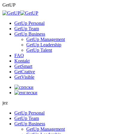
Skip
GetUP
to
content
GetUp Personal
GetUp Team
GetUp Business
GetUp Management
GetUp Leadership
GetUp Talent
FAQ
Kontakt
GetSmart
GetCrative
GetVisible
jez
GetUp Personal
GetUp Team
GetUp Business
GetUp Management