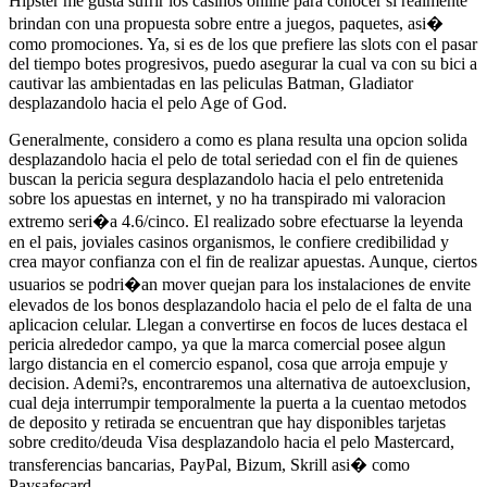
Hipster me gusta sufrir los casinos online para conocer si realmente
brindan con una propuesta sobre entre a juegos, paquetes, asi�
como promociones. Ya, si es de los que prefiere las slots con el pasar
del tiempo botes progresivos, puedo asegurar la cual va con su bici a
cautivar las ambientadas en las peliculas Batman, Gladiator
desplazandolo hacia el pelo Age of God.
Generalmente, considero a como es plana resulta una opcion solida
desplazandolo hacia el pelo de total seriedad con el fin de quienes
buscan la pericia segura desplazandolo hacia el pelo entretenida
sobre los apuestas en internet, y no ha transpirado mi valoracion
extremo seri�a 4.6/cinco. El realizado sobre efectuarse la leyenda
en el pais, joviales casinos organismos, le confiere credibilidad y
crea mayor confianza con el fin de realizar apuestas. Aunque, ciertos
usuarios se podri�an mover quejan para los instalaciones de envite
elevados de los bonos desplazandolo hacia el pelo de el falta de una
aplicacion celular. Llegan a convertirse en focos de luces destaca el
pericia alrededor campo, ya que la marca comercial posee algun
largo distancia en el comercio espanol, cosa que arroja empuje y
decision. Ademi?s, encontraremos una alternativa de autoexclusion,
cual deja interrumpir temporalmente la puerta a la cuentao metodos
de deposito y retirada se encuentran que hay disponibles tarjetas
sobre credito/deuda Visa desplazandolo hacia el pelo Mastercard,
transferencias bancarias, PayPal, Bizum, Skrill asi� como
Paysafecard.