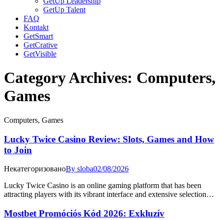
GetUp Leadership
GetUp Talent
FAQ
Kontakt
GetSmart
GetCrative
GetVisible
Category Archives:
Computers,
Games
Computers, Games
Lucky Twice Casino Review: Slots, Games and How
to Join
Некатегоризовано
By
sloba
02/08/2026
Lucky Twice Casino is an online gaming platform that has been
attracting players with its vibrant interface and extensive selection…
Mostbet Promóciós Kód 2026: Exkluzív