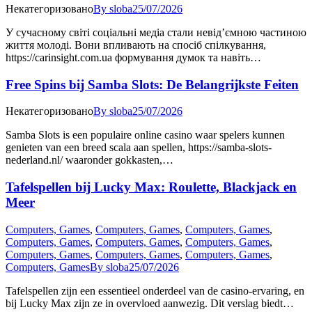
Некатегоризовано
By
sloba
25/07/2026
У сучасному світі соціальні медіа стали невід’ємною частиною
життя молоді. Вони впливають на спосіб спілкування,
https://carinsight.com.ua формування думок та навіть…
Free Spins bij Samba Slots: De Belangrijkste Feiten
Некатегоризовано
By
sloba
25/07/2026
Samba Slots is een populaire online casino waar spelers kunnen
genieten van een breed scala aan spellen, https://samba-slots-
nederland.nl/ waaronder gokkasten,…
Tafelspellen bij Lucky Max: Roulette, Blackjack en
Meer
Computers, Games
,
Computers, Games
,
Computers, Games
,
Computers, Games
,
Computers, Games
,
Computers, Games
,
Computers, Games
,
Computers, Games
,
Computers, Games
,
Computers, Games
By
sloba
25/07/2026
Tafelspellen zijn een essentieel onderdeel van de casino-ervaring, en
bij Lucky Max zijn ze in overvloed aanwezig. Dit verslag biedt…