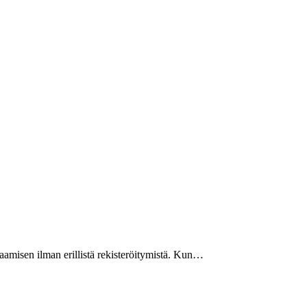
aamisen ilman erillistä rekisteröitymistä. Kun…