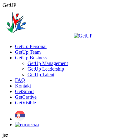
Skip
GetUP
to
content
GetUp Personal
GetUp Team
GetUp Business
GetUp Management
GetUp Leadership
GetUp Talent
FAQ
Kontakt
GetSmart
GetCrative
GetVisible
jez