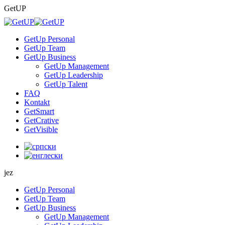
Skip
GetUP
to
content
GetUp Personal
GetUp Team
GetUp Business
GetUp Management
GetUp Leadership
GetUp Talent
FAQ
Kontakt
GetSmart
GetCrative
GetVisible
jez
GetUp Personal
GetUp Team
GetUp Business
GetUp Management