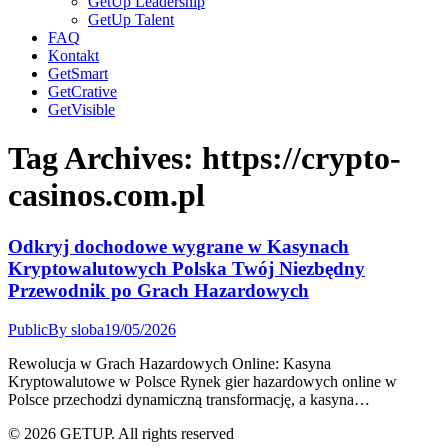
GetUp Leadership
GetUp Talent
FAQ
Kontakt
GetSmart
GetCrative
GetVisible
Tag Archives:
https://crypto-
casinos.com.pl
Odkryj dochodowe wygrane w Kasynach
Kryptowalutowych Polska Twój Niezbędny
Przewodnik po Grach Hazardowych
Public
By
sloba
19/05/2026
Rewolucja w Grach Hazardowych Online: Kasyna
Kryptowalutowe w Polsce Rynek gier hazardowych online w
Polsce przechodzi dynamiczną transformację, a kasyna…
© 2026 GETUP. All rights reserved