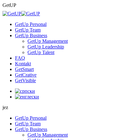
Skip
GetUP
to
content
GetUp Personal
GetUp Team
GetUp Business
GetUp Management
GetUp Leadership
GetUp Talent
FAQ
Kontakt
GetSmart
GetCrative
GetVisible
jez
GetUp Personal
GetUp Team
GetUp Business
GetUp Management